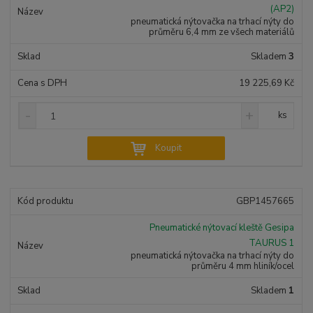
ž
o
(AP2)
s
ž
e
pneumatická nýtovačka na trhací nýty do
t
s
t
průměru 6,4 mm ze všech materiálů
v
t
í
v
Skladem
3
í
19 225,69 Kč
S
N
Z
ks
n
a
m
í
v
ě
Koupit
ž
ý
n
i
š
i
t
i
t
m
t
GBP1457665
p
n
m
o
o
n
Pneumatické nýtovací kleště Gesipa
ž
o
č
TAURUS 1
s
ž
e
pneumatická nýtovačka na trhací nýty do
t
s
t
průměru 4 mm hliník/ocel
v
t
í
v
Skladem
1
í