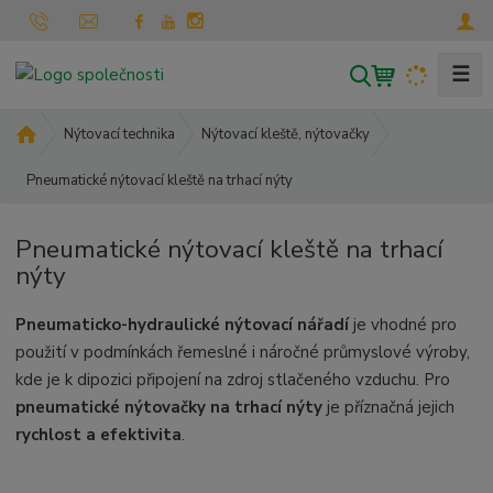
☰
V
y
h
Ú
Nýtovací technika
Nýtovací kleště, nýtovačky
l
v
Pneumatické nýtovací kleště na trhací nýty
o
e
d
d
n
a
Pneumatické nýtovací kleště na trhací
í
t
nýty
s
t
Pneumaticko-hydraulické nýtovací nářadí
je vhodné pro
r
a
použití v podmínkách řemeslné i náročné průmyslové výroby,
n
kde je k dipozici připojení na zdroj stlačeného vzduchu. Pro
a
pneumatické nýtovačky na trhací nýty
je příznačná jejich
rychlost a efektivita
.