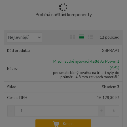
Probíhá načítání komponenty
Ř
O
T
Ř
12
položek
a
b
a
á
z
r
b
d
GBPRAP1
e
á
u
k
n
Pneumatické nýtovací kleště AirPower 1
z
l
o
í
(AP1)
k
k
v
p
pneumatická nýtovačka na trhací nýty do
průměru 4,8 mm ze všech materiálů
o
o
ý
r
o
v
v
v
Skladem
3
d
ý
ý
ý
u
16 129,30 Kč
v
v
p
k
ý
ý
i
S
N
Z
t
ks
n
a
p
p
s
m
ů
í
v
ě
i
i
Koupit
ž
ý