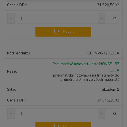
í
31 520,50 Kč
S
N
Z
ks
n
a
m
í
v
ě
Koupit
ž
ý
n
i
š
i
t
i
t
m
t
GBPVVG320123A
p
n
m
o
o
n
Pneumatické nýtovací kleště HONSEL BZ
ž
o
č
123A
s
ž
e
pneumatická nýtovačka na trhací nýty do
t
s
t
průměru 8,0 mm ze všech materiálů
v
t
í
v
Skladem
1
í
34 545,25 Kč
S
N
Z
ks
n
a
m
í
v
ě
Koupit