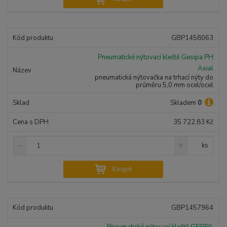
ž
ý
n
i
š
i
t
i
t
m
t
GBP1458063
p
n
m
o
o
n
Pneumatické nýtovací kleště Gesipa PH
ž
o
č
Axial
s
ž
e
pneumatická nýtovačka na trhací nýty do
t
s
t
průměru 5,0 mm ocel/ocel
v
t
í
v
Skladem
0
í
35 722,83 Kč
S
N
Z
ks
n
a
m
í
v
ě
Koupit
ž
ý
n
i
š
i
t
i
t
m
t
GBP1457964
p
n
m
o
o
n