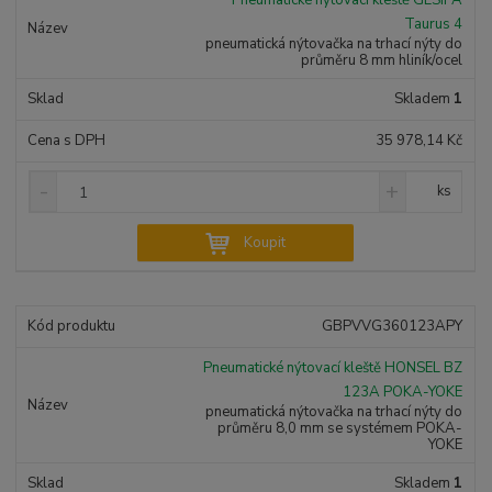
Pneumatické nýtovací kleště GESIPA
ž
o
č
Taurus 4
s
ž
e
pneumatická nýtovačka na trhací nýty do
t
s
t
průměru 8 mm hliník/ocel
v
t
í
v
Skladem
1
í
35 978,14 Kč
S
N
Z
ks
n
a
m
í
v
ě
Koupit
ž
ý
n
i
š
i
t
i
t
m
t
GBPVVG360123APY
p
n
m
o
o
n
Pneumatické nýtovací kleště HONSEL BZ
ž
o
č
123A POKA-YOKE
s
ž
e
pneumatická nýtovačka na trhací nýty do
t
s
t
průměru 8,0 mm se systémem POKA-
v
t
YOKE
í
v
Skladem
1
í