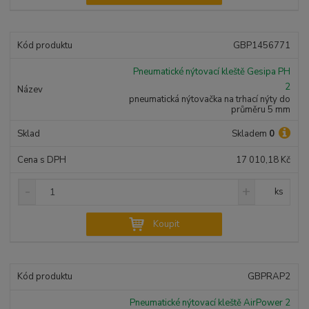
n
s
s
i
š
i
t
i
t
m
t
GBP1456771
p
n
m
o
o
n
Pneumatické nýtovací kleště Gesipa PH
ž
o
č
2
s
ž
e
pneumatická nýtovačka na trhací nýty do
t
s
t
průměru 5 mm
v
t
í
v
Skladem
0
í
17 010,18 Kč
S
N
Z
ks
n
a
m
í
v
ě
Koupit
ž
ý
n
i
š
i
t
i
t
m
t
GBPRAP2
p
n
m
o
o
n
Pneumatické nýtovací kleště AirPower 2
č