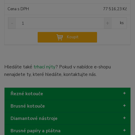
77 516,23 Kč
S
N
Z
ks
n
a
m
í
v
ě
Koupit
ž
ý
n
i
š
i
t
i
t
m
t
p
n
m
Hledáte také
trhací nýty
? Pokud v nabídce e-shopu
o
o
n
ž
o
č
nenajdete ty, které hledáte, kontaktujte nás.
s
ž
e
t
s
t
v
t
Řezné kotouče
í
v
í
Brusné kotouče
Diamantové nástroje
Brusné papíry a plátna