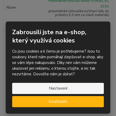
Pneumatické nýtovací kleště HONSEL BZ
ž
o
č
103A
s
ž
e
pneumatická nýtovačka na trhací nýty do
t
s
t
průměru 5,0 mm ze všech materiálů
v
t
í
v
Skladem
1
í
Zabrousili jste na e-shop,
24 795,32 Kč
který využívá cookies
S
N
Z
ks
n
a
m
Co jsou cookies a k čemu je potřebujeme? Jsou to
í
v
ě
soubory, které nám pomáhají zlepšovat e-shop, aby
Koupit
ž
ý
n
se vám lépe nakupovalo. Díky nim vám můžeme
i
š
i
ukazovat jen reklamu, o kterou stojíte, a nic tak
t
i
t
m
t
nezvrtáme. Dovolíte nám je sbírat?
GBP1457871
p
n
m
o
o
n
Pneumatické nýtovací kleště Gesipa
Nastavení
ž
o
č
TAURUS 3
s
ž
e
pneumatická nýtovačka na trhací nýty do
t
s
t
Souhlasím
průměru 6,4 mm ze všech materiálů
v
t
í
v
Skladem
1