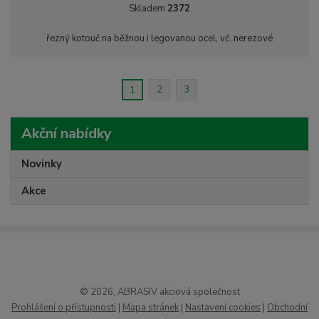
í
v
ě
Skladem
2372
ž
ý
n
i
š
i
řezný kotouč na běžnou i legovanou ocel, vč. nerezové
t
i
t
m
t
p
n
m
o
o
n
2
3
1
ž
o
č
s
ž
e
t
s
Akční nabídky
t
v
t
í
v
Novinky
í
Akce
© 2026, ABRASIV akciová společnost
Prohlášení o přístupnosti
|
Mapa stránek
|
Nastavení cookies
|
Obchodní