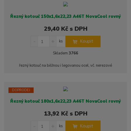
o
n
ž
o
č
s
ž
e
Řezný kotouč 150x1,6x22,23 A46T NovaCool rovný
t
s
t
v
t
29,40 Kč s DPH
í
v
í
S
N
Z
Koupit
ks
n
a
m
í
v
ě
Skladem
3766
ž
ý
n
i
š
i
řezný kotouč na běžnou i legovanou ocel, vč. nerezové
t
i
t
m
t
p
n
m
o
o
n
ž
o
č
DOPRODEJ
s
ž
e
Řezný kotouč 180x1,6x22,23 A46T NovaCool rovný
t
s
t
v
t
13,92 Kč s DPH
í
v
í
S
N
Z
Koupit
ks
n
a
m