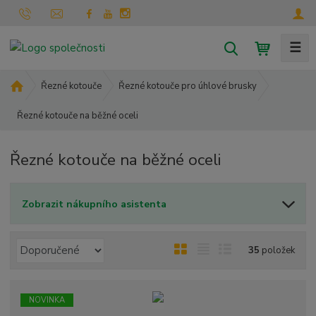
☰
V
y
h
Ú
Řezné kotouče
Řezné kotouče pro úhlové brusky
l
v
Řezné kotouče na běžné oceli
o
e
d
d
n
a
Řezné kotouče na běžné oceli
í
t
s
t
Zobrazit nákupního asistenta
r
a
n
Ř
O
T
Ř
35
položek
a
a
b
a
á
z
r
b
d
e
á
u
k
NOVINKA
n