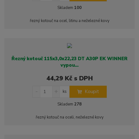
í
v
ě
Skladem
100
ž
ý
n
i
š
i
řezný kotouč na ocel, litinu a neželezné kovy
t
i
t
m
t
p
n
m
o
o
n
ž
o
č
s
ž
e
Řezný kotouč 115x3,0x22,23 DT A30P EK WINNER
t
s
t
vypou...
v
t
í
v
44,29 Kč s DPH
í
S
N
Z
Koupit
ks
n
a
m
í
v
ě
Skladem
278
ž
ý
n
i
š
i
řezný kotouč na oceli, neželezné kovy
t
i
t
m
t
p
n
m
o
o
n