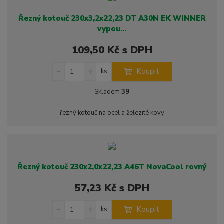
ž
o
č
s
ž
Řezný kotouč 230x3,2x22,23 DT A30N EK WINNER
e
t
s
vypou...
t
v
t
í
v
109,50 Kč s DPH
í
S
N
Z
Koupit
ks
n
a
m
í
v
ě
Skladem
39
ž
ý
n
i
š
i
řezný kotouč na ocel a železité kovy
t
i
t
m
t
p
n
m
o
o
n
ž
o
č
s
ž
Řezný kotouč 230x2,0x22,23 A46T NovaCool rovný
e
t
s
t
v
t
57,23 Kč s DPH
í
v
S
N
í
Z
Koupit
ks
n
a
m