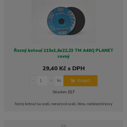
ž
o
č
s
ž
e
t
s
t
v
t
í
v
í
Řezný kotouč 115x1,6x22,23 TM A46Q PLANET
rovný
29,40 Kč s DPH
S
N
Z
Koupit
ks
n
a
m
í
v
ě
Skladem
217
ž
ý
n
i
š
i
řezný kotouč na oceli, nerezové oceli, litinu, neželezné kovy
t
i
t
m
t
p
n
m
o
o
n