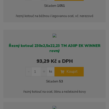
í
v
ě
Skladem
1051
ž
ý
n
i
š
i
řezný kotouč na běžnou i legovanou ocel, vč. nerezové
t
i
t
m
t
p
n
m
o
o
n
ž
o
č
s
ž
e
Řezný kotouč 230x2,5x22,23 TM A30P EK WINNER
t
s
t
rovný
v
t
í
v
93,29 Kč s DPH
í
S
N
Z
Koupit
ks
n
a
m
í
v
ě
Skladem
53
ž
ý
n
i
š
i
řezný kotouč na ocel, litinu a neželezné kovy
t
i
t
m
t
p
n
m
o
o
n