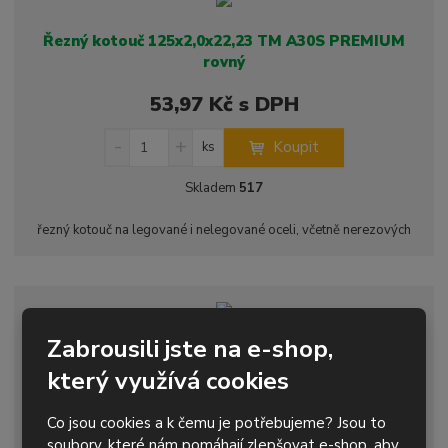
ž
o
č
s
ž
e
Řezný kotouč 125x2,0x22,23 TM A30S PREMIUM
t
s
t
rovný
v
t
í
v
53,97 Kč s DPH
í
S
N
Z
Koupit
ks
n
a
m
í
v
ě
Skladem
517
ž
ý
n
i
š
i
řezný kotouč na legované i nelegované oceli, včetně nerezových
t
i
t
m
t
p
n
m
o
o
n
ž
o
č
s
ž
e
Zabrousili jste na e-shop,
Řezný kotouč 125x1,6x22,23 TM AC46P EK WINNER
t
s
t
rovn...
který využívá cookies
v
t
í
v
39,20 Kč s DPH
í
Co jsou cookies a k čemu je potřebujeme? Jsou to
soubory, které nám pomáhají zlepšovat e-shop, aby