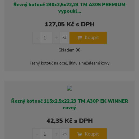
z
l
o
í
Řezný kotouč 230x2,5x22,23 TM A30S PREMIUM
k
k
v
p
vypoukl...
o
o
ý
r
127,05 Kč s DPH
o
v
v
v
d
ý
ý
ý
S
N
Z
u
Koupit
ks
v
v
p
n
a
m
k
í
v
ý
ý
i
ě
Skladem
90
t
ž
ý
p
p
s
n
ů
i
š
i
i
i
řezný kotouč na ocel, litinu a neželezné kovy
t
i
t
s
s
m
t
p
n
m
o
o
n
ž
o
č
s
ž
e
Řezný kotouč 115x2,5x22,23 TM A30P EK WINNER
t
s
t
rovný
v
t
í
v
42,35 Kč s DPH
í
S
N
Z
Koupit
ks
n
a
m