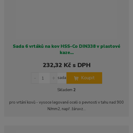
í
Sada 6 vrtáků na kov HSS-Co DIN338 v plastové
kaze...
232,32 Kč s DPH
S
N
Z
Koupit
sada
n
a
m
í
v
ě
Skladem
2
ž
ý
n
i
š
i
pro vrtání kovů - vysoce legované oceli o pevnosti v tahu nad 900
t
i
t
N/mm2, např. žáruvz...
m
t
p
n
m
o
o
n
ž
o
č