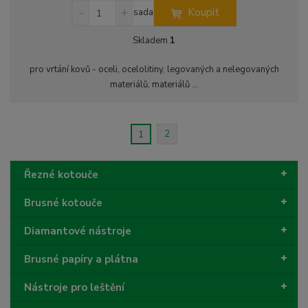
S
N
Z
Koupit
sada
n
a
m
í
v
ě
Skladem
1
ž
ý
n
i
š
i
pro vrtání kovů - oceli, ocelolitiny, legovaných a nelegovaných
t
i
t
materiálů, materiálů ...
m
t
p
n
m
o
o
n
ž
o
č
2
1
s
ž
e
t
s
t
v
t
Řezné kotouče
í
v
í
Brusné kotouče
Diamantové nástroje
Brusné papíry a plátna
Nástroje pro leštění