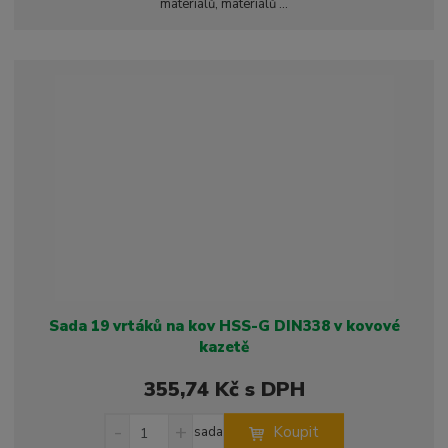
t
materiálů, materiálů ...
m
t
p
n
m
o
o
n
ž
o
č
s
ž
e
t
s
t
v
t
í
v
í
Sada 19 vrtáků na kov HSS-G DIN338 v kovové
kazetě
355,74 Kč s DPH
S
N
Z
Koupit
sada
n
a
m