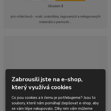
í
v
ě
Skladem
3
ž
ý
n
i
š
i
pro vrtání kovů - oceli, ocelolitiny, legovaných a nelegovaných
t
i
t
materiálů o pevnosti ...
m
t
p
n
m
o
o
n
ž
o
č
s
ž
e
t
s
t
v
t
í
v
í
Zabrousili jste na e-shop,
který využívá cookies
Co jsou cookies a k čemu je potřebujeme? Jsou to
Sada 25 vrtáků na kov HSS-R DIN338 v kovové
soubory, které nám pomáhají zlepšovat e-shop, aby
kazetě
se vám lépe nakupovalo. Díky nim vám můžeme