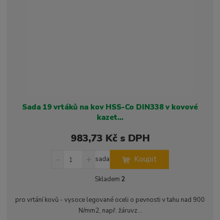
t
s
t
v
t
í
v
í
Sada 19 vrtáků na kov HSS-Co DIN338 v kovové
kazet...
983,73 Kč s DPH
S
N
Z
Koupit
sada
n
a
m
í
v
ě
Skladem
2
ž
ý
n
i
š
i
pro vrtání kovů - vysoce legované oceli o pevnosti v tahu nad 900
t
i
t
N/mm2, např. žáruvz...
m
t