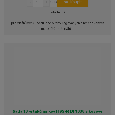
Koupit
sada
n
a
m
í
v
ě
Skladem
2
ž
ý
n
i
š
i
pro vrtání kovů - oceli, ocelolitiny, legovaných a nelegovaných
t
i
t
materiálů, materiálů ...
m
t
p
n
m
o
o
n
ž
o
č
s
ž
e
t
s
t
v
t
í
v
í
Sada 13 vrtáků na kov HSS-R DIN338 v kovové