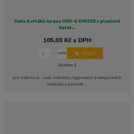
Sada 6 vrtáků na kov HSS-G DIN338 v plastové
kazet...
105,03 Kč s DPH
S
N
Z
Koupit
sada
n
a
m
í
v
ě
Skladem
2
ž
ý
n
i
š
i
pro vrtání kovů - oceli, ocelolitiny, legovaných a nelegovaných
t
i
t
materiálů o pevnosti ...
m
t
p
n
m
o
o
n
ž
o
č
s
ž
e
t
s
t
v
t
í
v