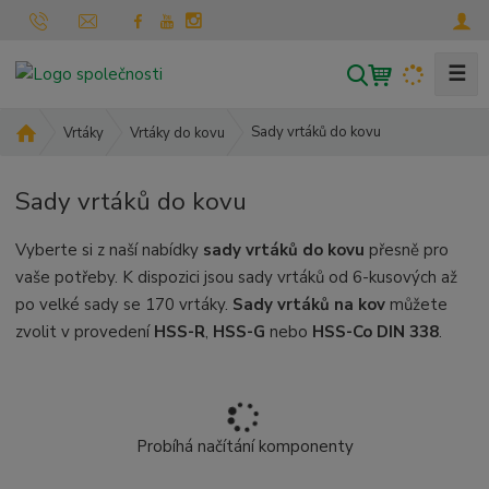
☰
V
y
h
Ú
Sady vrtáků do kovu
Vrtáky
Vrtáky do kovu
l
v
o
e
Sady vrtáků do kovu
d
d
n
a
Vyberte si z naší nabídky
sady vrtáků do kovu
přesně pro
í
t
s
vaše potřeby. K dispozici jsou sady vrtáků od 6-kusových až
t
po velké sady se 170 vrtáky.
Sady vrtáků
na kov
můžete
r
zvolit v provedení
HSS-R
,
HSS-G
nebo
HSS-Co DIN 338
.
a
n
a
Probíhá načítání komponenty