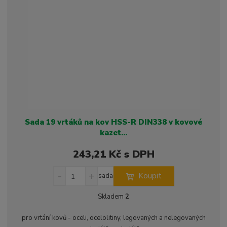
s
ž
e
t
s
t
v
t
í
v
í
Sada 19 vrtáků na kov HSS-R DIN338 v kovové
kazet...
243,21 Kč s DPH
S
N
Z
Koupit
sada
n
a
m
í
v
ě
Skladem
2
ž
ý
n
i
š
i
pro vrtání kovů - oceli, ocelolitiny, legovaných a nelegovaných
t
i