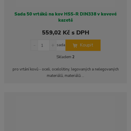
Sada 50 vrtáků na kov HSS-R DIN338 v kovové
kazetě
559,02 Kč s DPH
S
N
Z
Koupit
sada
n
a
m
í
v
ě
Skladem
2
ž
ý
n
i
š
i
pro vrtání kovů - oceli, ocelolitiny, legovaných a nelegovaných
t
i
t
materiálů, materiálů ...
m
t
p
n
m
o
o
n
ž
o
č
s
ž
e
t
s
t
v
t
í
v
í