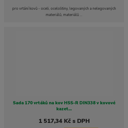
n
i
š
i
pro vrtání kovů - oceli, ocelolitiny, legovaných a nelegovaných
t
i
t
materiálů, materiálů ...
m
t
p
n
m
o
o
n
ž
o
č
s
ž
e
t
s
t
v
t
í
v
í
Sada 170 vrtáků na kov HSS-R DIN338 v kovové
kazet...
1 517,34 Kč s DPH