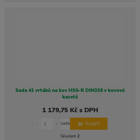
p
n
m
o
o
n
ž
o
č
s
ž
e
t
s
t
v
t
í
v
í
Sada 41 vrtáků na kov HSS-R DIN338 v kovové
kazetě
1 179,75 Kč s DPH
S
N
Z
Koupit
sada
n
a
m
í
v
ě
Skladem
2
ž
ý