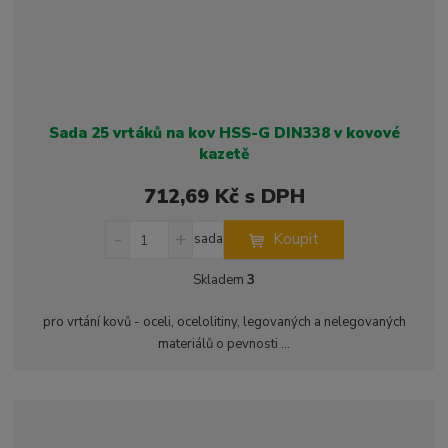
Sada 25 vrtáků na kov HSS-G DIN338 v kovové
kazetě
712,69 Kč s DPH
S
N
Z
Koupit
sada
n
a
m
í
v
ě
Skladem
3
ž
ý
n
i
š
i
pro vrtání kovů - oceli, ocelolitiny, legovaných a nelegovaných
t
i
t
materiálů o pevnosti ...
m
t
p
n
m
o
o
n
ž
o
č
s
ž
e