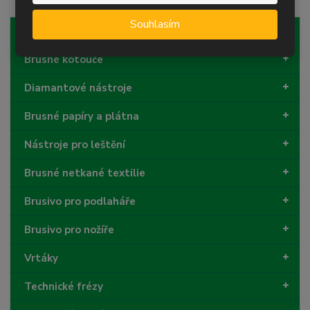
p
n
m
o
o
n
Souhlasím
Řezné kotouče
ž
o
č
s
ž
e
Brusné kotouče
t
s
t
v
t
Diamantové nástroje
í
v
í
Brusné papíry a plátna
Nástroje pro leštění
Brusné netkané textilie
Brusivo pro podlaháře
Brusivo pro nožíře
Vrtáky
Technické frézy