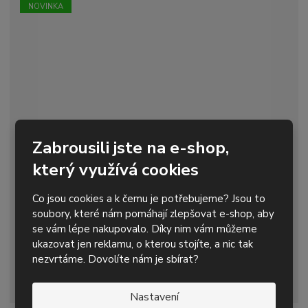
o
o
n
NOVINKA
ž
o
č
s
ž
e
t
s
t
v
t
í
v
í
Zabrousili jste na e-shop,
který využívá cookies
Magnetický držák 3D Smart Holder - medium
499,73 Kč s DPH
Co jsou cookies a k čemu je potřebujeme? Jsou to
soubory, které nám pomáhají zlepšovat e-shop, aby
S
N
Z
Koupit
se vám lépe nakupovalo. Díky nim vám můžeme
ks
n
a
m
ukazovat jen reklamu, o kterou stojíte, a nic tak
í
v
ě
Skladem
2
nezvrtáme. Dovolíte nám je sbírat?
ž
ý
n
i
š
i
magnetický držák pro všestranné využití
t
i
Nastavení
t
m
t