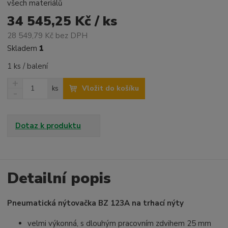
všech materiálů
34 545,25 Kč / ks
28 549,79 Kč bez DPH
Skladem
1
1 ks / balení
N
Z
Vložit do košíku
ks
a
S
m
v
n
ě
ý
í
n
š
ž
Dotaz k produktu
i
i
i
t
t
t
p
m
m
o
n
n
o
o
Detailní popis
č
ž
ž
e
s
s
t
Pneumatická nýtovačka BZ 123A na trhací nýty
t
t
v
v
velmi výkonná, s dlouhým pracovním zdvihem 25 mm
í
í