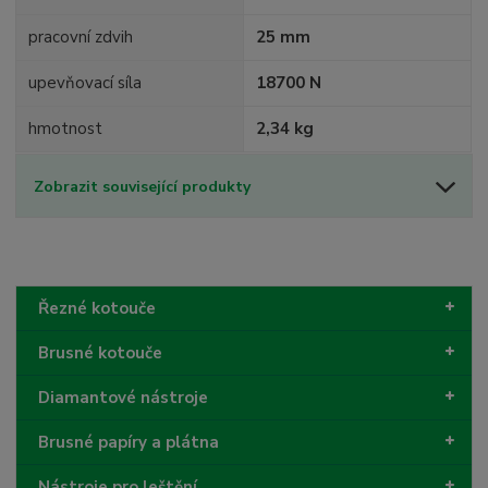
pracovní zdvih
25 mm
upevňovací síla
18700 N
hmotnost
2,34 kg
Zobrazit související produkty
Řezné kotouče
Brusné kotouče
Diamantové nástroje
Brusné papíry a plátna
Nástroje pro leštění