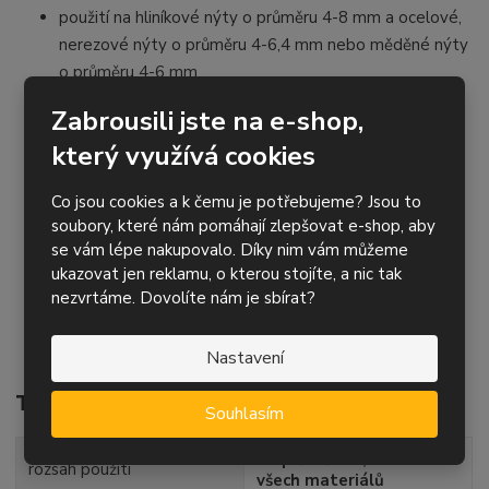
použití na hliníkové nýty o průměru 4-8 mm a ocelové,
nerezové nýty o průměru 4-6,4 mm nebo měděné nýty
o průměru 4-6 mm
možnost nastavení přisávání - stálé nebo intervalové
Zabrousili jste na e-shop,
kvalitní pevná konstrukce, očko umožňuje zavěšení na
který využívá cookies
balancér
snížená hlučnost
Co jsou cookies a k čemu je potřebujeme? Jsou to
obsah sady: nýtovačka BZ 123A, 4 koncovky 4; 4,8; 5,0
soubory, které nám pomáhají zlepšovat e-shop, aby
a 6 mm, lahvička hydraulického oleje, nástroje pro
se vám lépe nakupovalo. Díky nim vám můžeme
doplnění oleje, sada náhradních čelistí, 2 zásobníky na
ukazovat jen reklamu, o kterou stojíte, a nic tak
utržené trny
nezvrtáme. Dovolíte nám je sbírat?
v praktickém plastovém kufru
pro nýtovací nářadí zajišťujeme vlastní servis
Nastavení
Technické parametry
Souhlasím
do průměru 8,0 mm ze
rozsah použití
všech materiálů