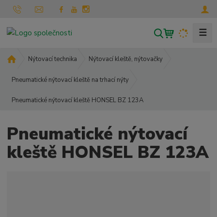
☰
V
y
h
Ú
Nýtovací technika
Nýtovací kleště, nýtovačky
l
v
o
Pneumatické nýtovací kleště na trhací nýty
e
d
d
Pneumatické nýtovací kleště HONSEL BZ 123A
n
a
í
t
s
Pneumatické nýtovací
t
r
kleště HONSEL BZ 123A
a
n
a