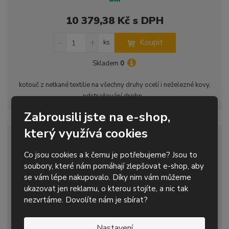
10 379,38 Kč s DPH
S
N
Z
Koupit
ks
n
a
m
í
v
ě
Skladem
0
ž
ý
n
i
š
i
kotouč z netkané textilie na všechny druhy ocelí i neželezné kovy,
t
i
t
odstraňování drobn...
m
t
p
n
m
Zabrousili jste na e-shop,
o
o
n
ž
o
č
který využívá cookies
s
ž
e
DOPRODEJ
t
s
t
Co jsou cookies a k čemu je potřebujeme? Jsou to
v
t
soubory, které nám pomáhají zlepšovat e-shop, aby
í
v
se vám lépe nakupovalo. Díky nim vám můžeme
í
ukazovat jen reklamu, o kterou stojíte, a nic tak
nezvrtáme. Dovolíte nám je sbírat?
Nastavení