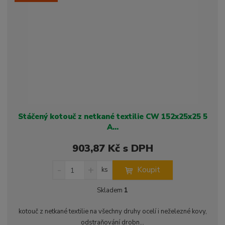
t
s
t
v
t
í
v
í
Stáčený kotouč z netkané textilie CW 152x25x25 5
A...
903,87 Kč s DPH
S
N
Z
Koupit
ks
n
a
m
í
v
ě
Skladem
1
ž
ý
n
i
š
i
kotouč z netkané textilie na všechny druhy ocelí i neželezné kovy,
t
i
t
odstraňování drobn...