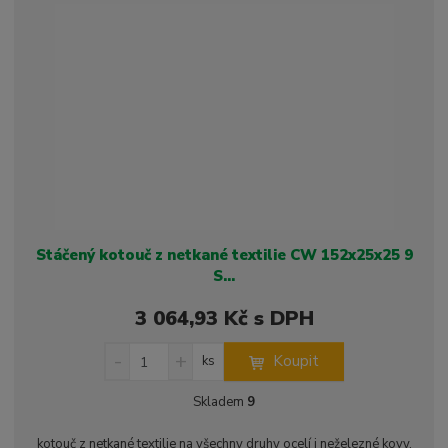
s
ž
e
t
s
t
v
t
í
v
í
Stáčený kotouč z netkané textilie CW 152x25x25 9
S...
3 064,93 Kč s DPH
S
N
Z
Koupit
ks
n
a
m
í
v
ě
Skladem
9
ž
ý
n
i
š
i
kotouč z netkané textilie na všechny druhy ocelí i neželezné kovy,