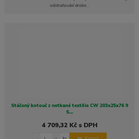
t
i
t
odstraňování drobn...
m
t
p
n
m
o
o
n
ž
o
č
s
ž
e
t
s
t
v
t
í
v
í
Stáčený kotouč z netkané textilie CW 203x25x76 9
S...
4 709,32 Kč s DPH
S
N
Z
Koupit
ks