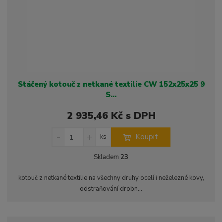
o
o
ý
r
o
v
v
v
d
ý
ý
ý
u
v
v
p
k
ý
ý
i
t
p
p
s
ů
i
i
Stáčený kotouč z netkané textilie CW 152x25x25 9
s
s
S...
2 935,46 Kč s DPH
S
N
Z
Koupit
ks
n
a
m
í
v
ě
Skladem
23
ž
ý
n
i
š
i
kotouč z netkané textilie na všechny druhy ocelí i neželezné kovy,
t
i
t
odstraňování drobn...
m
t
p
n
m
o
o
n
ž
o
č