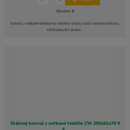
n
a
m
í
v
ě
Skladem
4
ž
ý
n
i
š
i
kotouč z netkané textilie na všechny druhy ocelí i neželezné kovy,
t
i
t
odstraňování drobn...
m
t
p
n
m
o
o
n
ž
o
č
s
ž
e
t
s
t
v
t
í
v
í
Stáčený kotouč z netkané textilie CW 203x51x76 9
S...