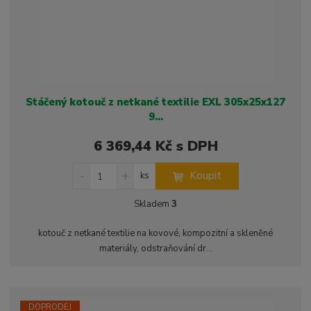
Stáčený kotouč z netkané textilie EXL 305x25x127
9...
6 369,44 Kč s DPH
S
N
Z
Koupit
ks
n
a
m
í
v
ě
Skladem
3
ž
ý
n
i
š
i
kotouč z netkané textilie na kovové, kompozitní a skleněné
t
i
t
materiály, odstraňování dr...
m
t
p
n
m
o
o
n
ž
o
č
s
ž
e
DOPRODEJ