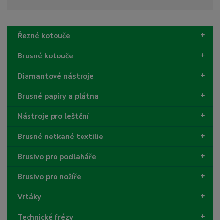
m
t
p
n
m
o
o
n
ž
o
č
Řezné kotouče
s
ž
e
t
s
t
Brusné kotouče
v
t
í
v
Diamantové nástroje
í
Brusné papíry a plátna
Nástroje pro leštění
Brusné netkané textilie
Brusivo pro podlaháře
Brusivo pro nožíře
Vrtáky
Technické frézy