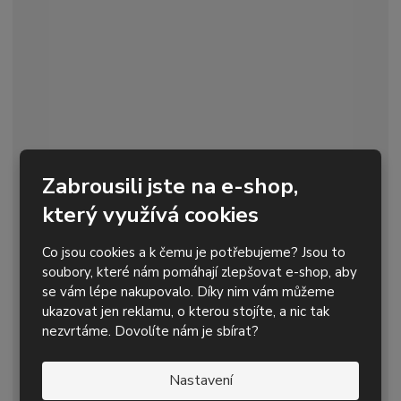
s
ž
t
s
t
v
t
í
v
í
Zabrousili jste na e-shop,
který využívá cookies
Vrtací korunka Ratio Quick 50 mm pro systém
RATIO
Co jsou cookies a k čemu je potřebujeme? Jsou to
1 478,62 Kč s DPH
soubory, které nám pomáhají zlepšovat e-shop, aby
se vám lépe nakupovalo. Díky nim vám můžeme
S
N
Z
Koupit
ks
ukazovat jen reklamu, o kterou stojíte, a nic tak
n
a
m
nezvrtáme. Dovolíte nám je sbírat?
í
v
ě
Skladem
1
ž
ý
n
i
š
i
Nastavení
pro vrtání betonu i armovaného, kamene, cihel
t
i
t