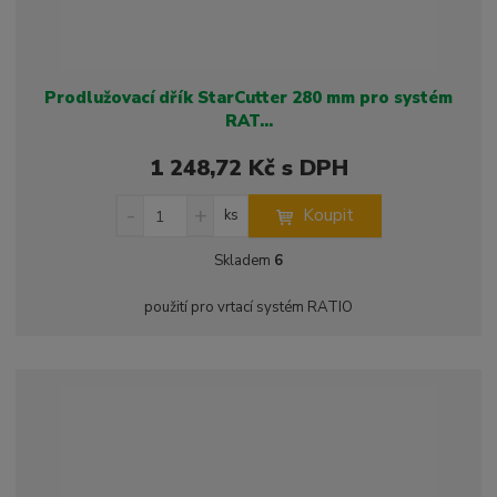
Prodlužovací dřík StarCutter 280 mm pro systém
RAT...
1 248,72 Kč s DPH
S
N
Z
Koupit
ks
n
a
m
í
v
ě
Skladem
6
ž
ý
n
i
š
i
použití pro vrtací systém RATIO
t
i
t
m
t
p
n
m
o
o
n
ž
o
č
s
ž
e
t
s
t
v
t
í
v