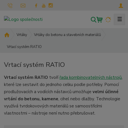
☰
V
y
h
Ú
Vrtáky
Vrtáky do betonu a stavebních materiálů
l
v
Vrtací systém RATIO
o
e
d
d
n
a
Vrtací systém RATIO
í
t
s
Vrtací systém RATIO
tvoří
řada kombinovatelných nástrojů
,
t
které lze sestavit do jednoho celku podle potřeby. Pomocí
r
a
prodlužovacích a vodících nástavců umožňuje
velmi účinné
n
vrtání do betonu, kamene
, cihel nebo dlažby. Technologie
a
využívá tvrdokovových materiálů se samoostřícími
vlastnostmi – nástroje není nutno přebrušovat.