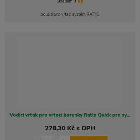
Skladem
0
ž
ý
n
i
š
i
použití pro vrtací systém RATIO
t
i
t
m
t
p
n
m
o
o
n
ž
o
č
s
ž
e
t
s
t
v
t
í
v
í
Vodící vrták pro vrtací korunky Ratio Quick pro sy...
278,30 Kč s DPH
S
N
Z