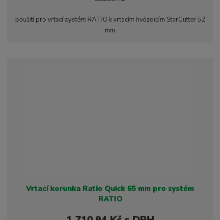
ž
ý
n
i
š
i
použití pro vrtací systém RATIO k vrtacím hvězdicím StarCutter 52
t
i
t
mm
m
t
p
n
m
o
o
n
ž
o
č
s
ž
e
t
s
t
v
t
í
v
í
Vrtací korunka Ratio Quick 65 mm pro systém
RATIO
1 710,94 Kč s DPH