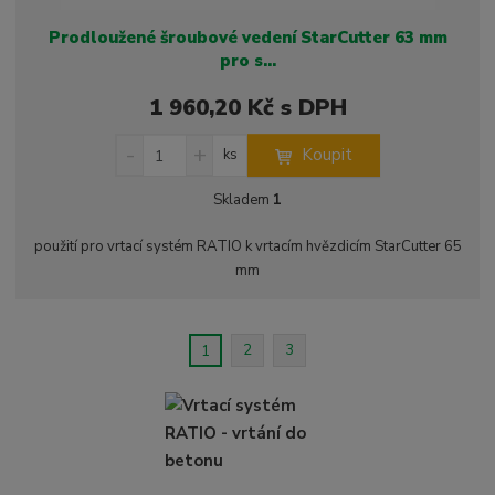
Prodloužené šroubové vedení StarCutter 63 mm
pro s...
1 960,20 Kč s DPH
S
N
Z
Koupit
ks
n
a
m
í
v
ě
Skladem
1
ž
ý
n
i
š
i
použití pro vrtací systém RATIO k vrtacím hvězdicím StarCutter 65
t
i
t
mm
m
t
p
n
m
o
o
n
ž
o
č
2
3
1
s
ž
e
t
s
t
v
t
í
v
í