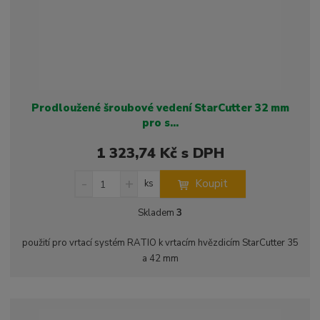
í
Prodloužené šroubové vedení StarCutter 32 mm
pro s...
1 323,74 Kč s DPH
S
N
Z
Koupit
ks
n
a
m
í
v
ě
Skladem
3
ž
ý
n
i
š
i
použití pro vrtací systém RATIO k vrtacím hvězdicím StarCutter 35
t
i
t
a 42 mm
m
t
p
n
m
o
o
n
ž
o
č
e