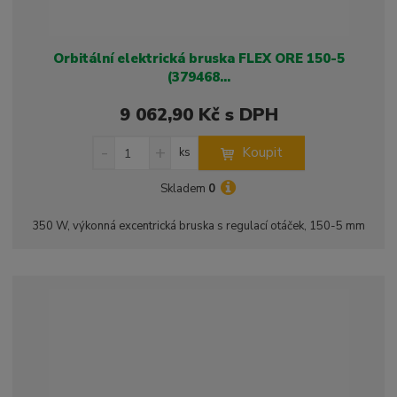
Orbitální elektrická bruska FLEX ORE 150-5
(379468...
9 062,90 Kč s DPH
S
N
Z
Koupit
ks
n
a
m
í
v
ě
Skladem
0
ž
ý
n
i
š
i
350 W, výkonná excentrická bruska s regulací otáček, 150-5 mm
t
i
t
m
t
p
n
m
o
o
n
ž
o
č
s
ž
e
t
s
t
v
t
í
v
í