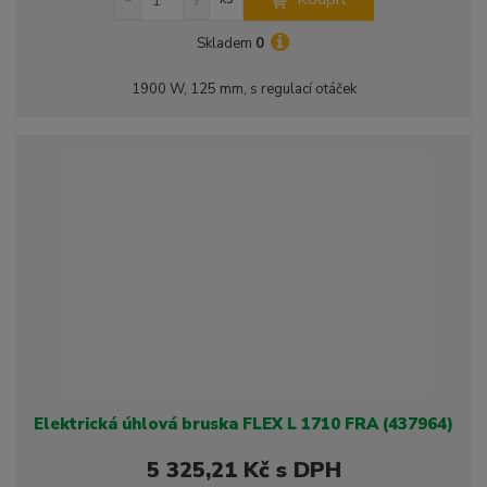
n
a
m
í
v
ě
Skladem
0
ž
ý
n
i
š
i
1900 W, 125 mm, s regulací otáček
t
i
t
m
t
p
n
m
o
o
n
ž
o
č
s
ž
e
t
s
t
v
t
í
v
í
Elektrická úhlová bruska FLEX L 1710 FRA (437964)
5 325,21 Kč s DPH