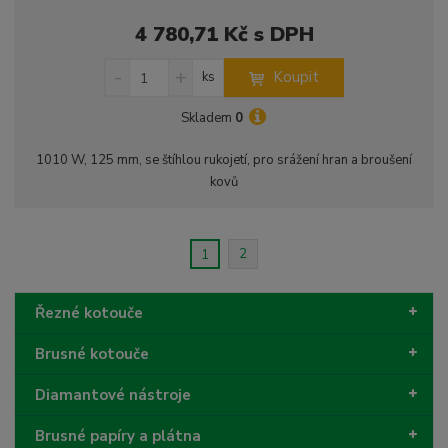
4 780,71 Kč s DPH
S
N
Z
Koupit
ks
n
a
m
í
v
ě
Skladem
0
ž
ý
n
i
š
i
1010 W, 125 mm, se štíhlou rukojetí, pro srážení hran a broušení
t
i
t
kovů
m
t
p
n
m
o
o
n
ž
o
č
2
1
s
ž
e
t
s
t
v
t
Řezné kotouče
í
v
í
Brusné kotouče
Diamantové nástroje
Brusné papíry a plátna