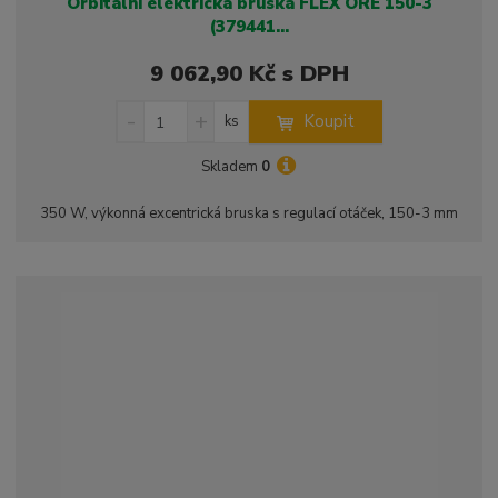
Orbitální elektrická bruska FLEX ORE 150-3
(379441...
9 062,90 Kč s DPH
S
N
Z
Koupit
ks
n
a
m
í
v
ě
Skladem
0
ž
ý
n
i
š
i
350 W, výkonná excentrická bruska s regulací otáček, 150-3 mm
t
i
t
m
t
p
n
m
o
o
n
ž
o
č
s
ž
e
t
s
t
v
t
í
v
í