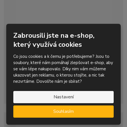
Zabrousili jste na e-shop,
Aku úhlová bruska FLEX LBE 125 18,0V EC C s
regul...
který využívá cookies
8 820,90 Kč s DPH
Co jsou cookies a k čemu je potřebujeme? Jsou to
soubory, které nám pomáhají zlepšovat e-shop, aby
S
N
Z
Koupit
ks
se vám lépe nakupovalo. Díky nim vám můžeme
n
a
m
í
v
ukazovat jen reklamu, o kterou stojíte, a nic tak
ě
Skladem
0
ž
ý
nezvrtáme. Dovolíte nám je sbírat?
n
i
š
i
125 mm, se štíhlou rukojetí, pro řezání, srážení hran a broušení
t
i
t
Nastavení
kovů
m
t
p
n
m
o
o
n
Souhlasím
ž
o
č
s
ž
e
DOPRODEJ
t
s
t