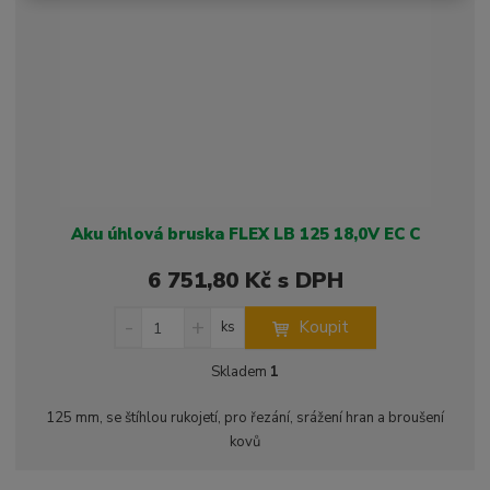
v
t
í
v
í
Aku úhlová bruska FLEX LB 125 18,0V EC C
6 751,80 Kč s DPH
S
N
Z
Koupit
ks
n
a
m
í
v
ě
Skladem
1
ž
ý
n
i
š
i
125 mm, se štíhlou rukojetí, pro řezání, srážení hran a broušení
t
i
t
kovů
m
t
p
n
m
o