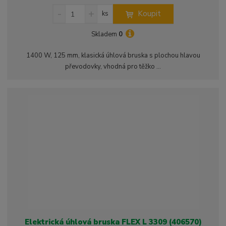
S
N
Z
Koupit
ks
n
a
m
í
v
ě
Skladem
0
ž
ý
n
i
š
i
1400 W, 125 mm, klasická úhlová bruska s plochou hlavou
t
i
t
převodovky, vhodná pro těžko ...
m
t
p
n
m
o
o
n
ž
o
č
s
ž
e
t
s
t
v
t
í
v
í
Elektrická úhlová bruska FLEX L 3309 (406570)