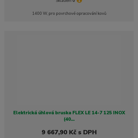
Skladem
0
ž
ý
n
i
š
i
1400 W, pro povrchové opracování kovů
t
i
t
m
t
p
n
m
o
o
n
ž
o
č
s
ž
e
t
s
t
v
t
í
v
í
Elektrická úhlová bruska FLEX LE 14-7 125 INOX
(40...
9 667,90 Kč s DPH