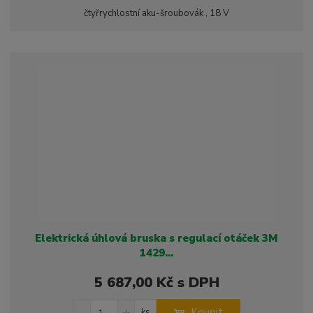
i
š
i
čtyřrychlostní aku-šroubovák , 18 V
t
i
t
m
t
p
n
m
o
o
n
ž
o
č
s
ž
e
t
s
t
v
t
í
v
í
Elektrická úhlová bruska s regulací otáček 3M
1429...
5 687,00 Kč s DPH
S
N
Z
Koupit
ks