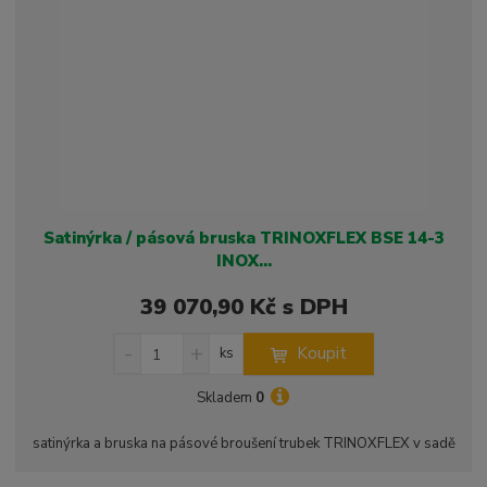
z
l
o
í
k
k
v
p
o
o
ý
r
o
v
v
v
d
ý
ý
ý
u
v
v
p
k
ý
ý
i
t
p
p
s
ů
i
i
Satinýrka / pásová bruska TRINOXFLEX BSE 14-3
s
s
INOX...
39 070,90 Kč s DPH
S
N
Z
Koupit
ks
n
a
m
í
v
ě
Skladem
0
ž
ý
n
i
š
i
satinýrka a bruska na pásové broušení trubek TRINOXFLEX v sadě
t
i
t
m
t