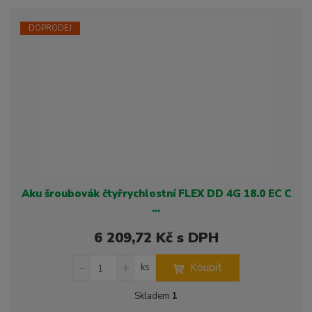
o
n
ž
o
č
s
ž
e
DOPRODEJ
t
s
t
v
t
í
v
í
Aku šroubovák čtyřrychlostní FLEX DD 4G 18.0 EC C
...
6 209,72 Kč s DPH
S
N
Z
Koupit
ks
n
a
m
í
v
ě
Skladem
1
ž
ý
n