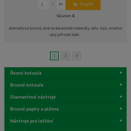
S
N
Z
Koupit
ks
n
a
m
í
v
ě
Skladem
6
ž
ý
n
i
š
i
diamantový brusný disk na keramické materiály, sklo, žulu, mramor
t
i
t
i jiný přírodní kám...
m
t
p
n
m
o
o
n
ž
o
č
2
3
1
s
ž
e
t
s
t
v
t
Řezné kotouče
í
v
í
Brusné kotouče
Diamantové nástroje
Brusné papíry a plátna
Nástroje pro leštění