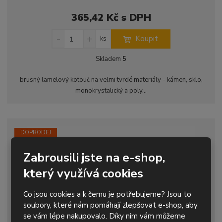
365,42 Kč s DPH
S
N
Z
Koupit
ks
n
a
m
í
v
ě
Skladem
5
ž
ý
n
i
š
i
brusný lamelový kotouč na velmi tvrdé materiály - kámen, sklo,
t
i
t
monokrystalický a poly...
m
t
p
n
m
o
o
n
ž
o
č
s
ž
e
DOPRODEJ
t
s
t
v
t
Zabrousili jste na e-shop,
í
v
který využívá cookies
í
Co jsou cookies a k čemu je potřebujeme? Jsou to
soubory, které nám pomáhají zlepšovat e-shop, aby
se vám lépe nakupovalo. Díky nim vám můžeme