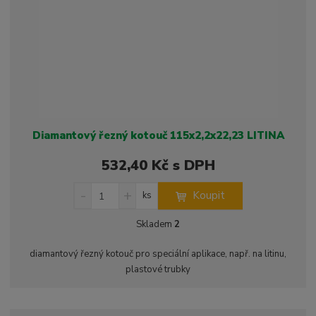
Diamantový řezný kotouč 115x2,2x22,23 LITINA
532,40 Kč s DPH
S
N
Z
Koupit
ks
n
a
m
í
v
ě
Skladem
2
ž
ý
n
i
š
i
diamantový řezný kotouč pro speciální aplikace, např. na litinu,
t
i
t
plastové trubky
m
t
p
n
m
o
o
n
č