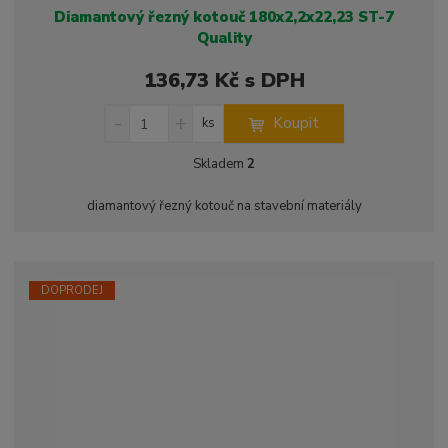
i
i
Diamantový řezný kotouč 180x2,2x22,23 ST-7
s
s
Quality
136,73 Kč s DPH
S
N
Z
Koupit
ks
n
a
m
í
v
ě
Skladem
2
ž
ý
n
i
š
i
diamantový řezný kotouč na stavební materiály
t
i
t
m
t
p
n
m
o
o
n
ž
o
č
DOPRODEJ
s
ž
e
t
s
t
v
t
í
v
í