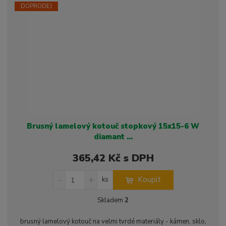
s
ž
e
DOPRODEJ
t
s
t
v
t
í
v
í
Brusný lamelový kotouč stopkový 15x15-6 W
diamant ...
365,42 Kč s DPH
S
N
Z
Koupit
ks
n
a
m
í
v
ě
Skladem
2
ž
ý
n
i
š
i
brusný lamelový kotouč na velmi tvrdé materiály - kámen, sklo,
t
i