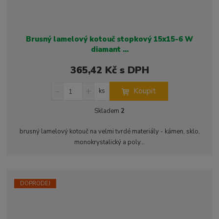
Brusný lamelový kotouč stopkový 15x15-6 W
diamant ...
365,42 Kč s DPH
S
N
Z
Koupit
ks
n
a
m
í
v
ě
Skladem
2
ž
ý
n
i
š
i
brusný lamelový kotouč na velmi tvrdé materiály - kámen, sklo,
t
i
t
monokrystalický a poly...
m
t
p
n
m
o
o
n
ž
o
č
s
ž
e
DOPRODEJ
t
s
t
v
t
í
v