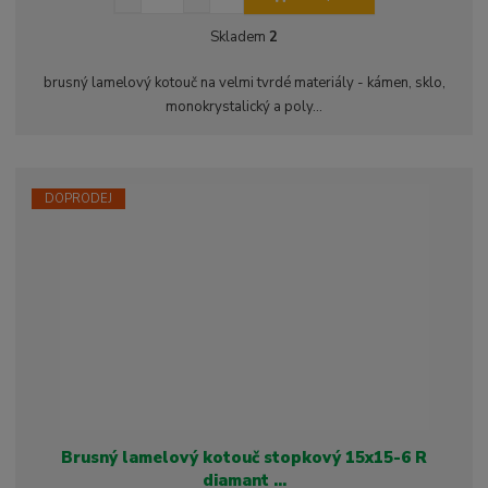
n
a
m
í
v
ě
Skladem
2
ž
ý
n
i
š
i
brusný lamelový kotouč na velmi tvrdé materiály - kámen, sklo,
t
i
t
monokrystalický a poly...
m
t
p
n
m
o
o
n
ž
o
č
s
ž
e
DOPRODEJ
t
s
t
v
t
í
v
í
Brusný lamelový kotouč stopkový 15x15-6 R
diamant ...