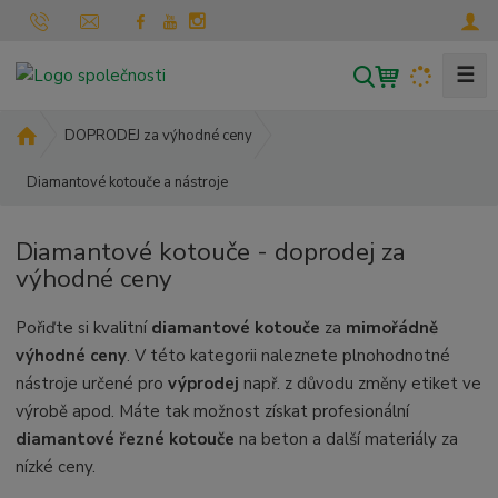
☰
V
y
h
Ú
DOPRODEJ za výhodné ceny
l
v
Diamantové kotouče a nástroje
o
e
d
d
n
a
Diamantové kotouče - doprodej za
í
t
výhodné ceny
s
t
Pořiďte si kvalitní
diamantové kotouče
za
mimořádně
r
a
výhodné ceny
. V této kategorii naleznete plnohodnotné
n
nástroje určené
pro
výprodej
např. z důvodu změny etiket ve
a
výrobě apod.
Máte tak možnost získat profesionální
diamantové řezné kotouče
na beton a další materiály za
nízké ceny.