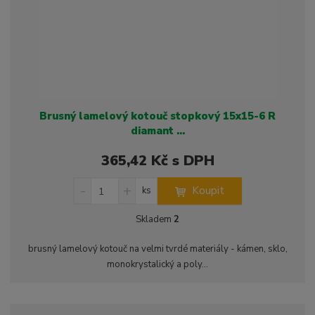
í
Brusný lamelový kotouč stopkový 15x15-6 R
diamant ...
365,42 Kč s DPH
S
N
Z
Koupit
ks
n
a
m
í
v
ě
Skladem
2
ž
ý
n
i
š
i
brusný lamelový kotouč na velmi tvrdé materiály - kámen, sklo,
t
i
t
monokrystalický a poly...
m
t
p
n
m
o
o
n
ž
o
č