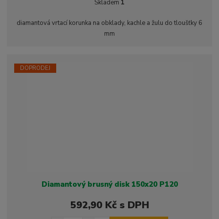
ě
Skladem
1
ž
ý
n
i
š
i
diamantová vrtací korunka na obklady, kachle a žulu do tloušťky 6
t
i
t
mm
m
t
p
n
m
o
o
n
ž
o
č
DOPRODEJ
s
ž
e
t
s
t
v
t
í
v
í
Diamantový brusný disk 150x20 P120
592,90 Kč s DPH