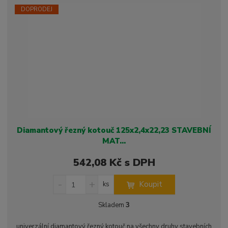
ž
o
s
ž
e
DOPRODEJ
t
s
t
v
t
í
v
í
Diamantový řezný kotouč 125x2,4x22,23 STAVEBNÍ
MAT...
542,08 Kč s DPH
S
N
Z
Koupit
ks
n
a
m
í
v
ě
Skladem
3
ž
ý
n
i
š
i
univerzální diamantový řezný kotouč na všechny druhy stavebních