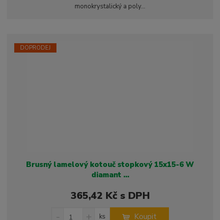
t
monokrystalický a poly...
m
t
p
n
m
o
o
n
ž
o
č
s
ž
e
DOPRODEJ
t
s
t
v
t
í
v
í
Brusný lamelový kotouč stopkový 15x15-6 W
diamant ...
365,42 Kč s DPH
S
N
Z
Koupit
ks