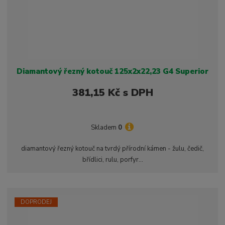
Diamantový řezný kotouč 125x2x22,23 G4 Superior
381,15 Kč s DPH
Skladem
0
diamantový řezný kotouč na tvrdý přírodní kámen - žulu, čedič,
břídlici, rulu, porfyr...
DOPRODEJ