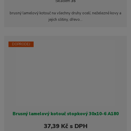
Skladem
35
ž
ý
n
i
š
i
brusný lamelový kotouč na všechny druhy ocelí, neželezné kovy a
t
i
t
jejich slitiny, dřevo...
m
t
p
n
m
o
o
n
ž
o
č
s
ž
e
DOPRODEJ
t
s
t
v
t
í
v
í
Brusný lamelový kotouč stopkový 30x10-6 A180
37,39 Kč s DPH