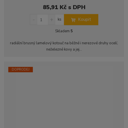
85,91 Kč s DPH
S
N
Z
Koupit
ks
n
a
m
í
v
ě
Skladem
5
ž
ý
n
i
š
i
radiální brusný lamelový kotouč na běžné i nerezové druhy ocelí,
t
i
t
neželezné kovy a jej...
m
t
p
n
m
o
o
n
ž
o
č
DOPRODEJ
s
ž
e
t
s
t
v
t
í
v
í