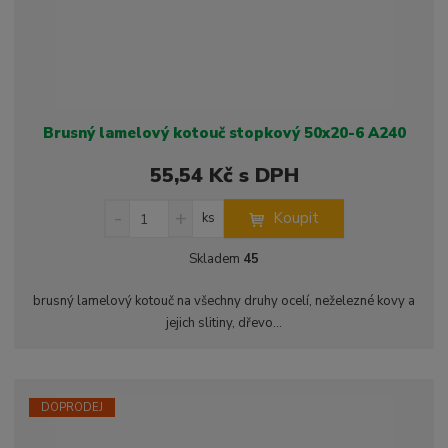
Brusný lamelový kotouč stopkový 50x20-6 A240
55,54 Kč s DPH
S
N
Z
Koupit
ks
n
a
m
í
v
ě
Skladem
45
ž
ý
n
i
š
i
brusný lamelový kotouč na všechny druhy ocelí, neželezné kovy a
t
i
t
jejich slitiny, dřevo...
m
t
p
n
m
o
o
n
ž
o
č
s
ž
e
DOPRODEJ
t
s
t