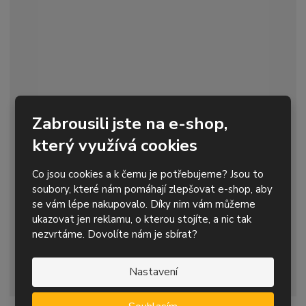
v
t
í
v
í
Zabrousili jste na e-shop,
Stopkový lamelový kotouč netkaná textilie 30x10-
který využívá cookies
6 ...
Co jsou cookies a k čemu je potřebujeme? Jsou to
63,04 Kč s DPH
soubory, které nám pomáhají zlepšovat e-shop, aby
S
N
Z
se vám lépe nakupovalo. Díky nim vám můžeme
Koupit
ks
n
a
m
ukazovat jen reklamu, o kterou stojíte, a nic tak
í
v
ě
nezvrtáme. Dovolíte nám je sbírat?
Skladem
20
ž
ý
n
i
š
i
radiální brusný lamelový kotouč na všechny kovové povrchy,
t
i
Nastavení
t
zejména nerez, vybroušení ...
m
t
p
n
m