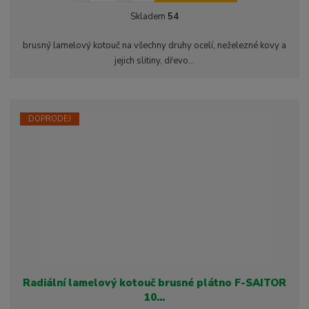
í
v
ě
Skladem
54
ž
ý
n
i
š
i
brusný lamelový kotouč na všechny druhy ocelí, neželezné kovy a
t
i
t
jejich slitiny, dřevo...
m
t
p
n
m
o
o
n
ž
o
č
s
ž
e
DOPRODEJ
t
s
t
v
t
í
v
í
Radiální lamelový kotouč brusné plátno F-SAITOR
10...