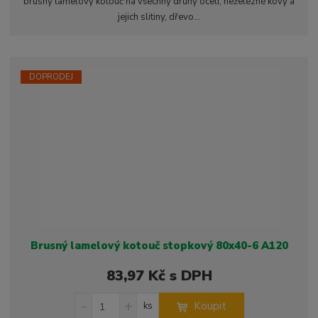
brusný lamelový kotouč na všechny druhy ocelí, neželezné kovy a
t
i
t
jejich slitiny, dřevo...
m
t
p
n
m
o
o
n
ž
o
č
s
ž
e
DOPRODEJ
t
s
t
v
t
í
v
í
Brusný lamelový kotouč stopkový 80x40-6 A120
83,97 Kč s DPH
S
N
Z
Koupit
ks
n
a
m