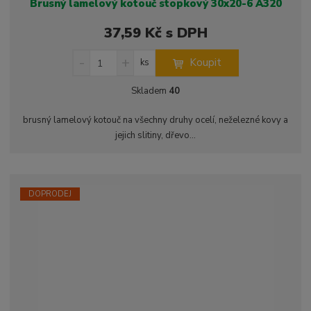
Brusný lamelový kotouč stopkový 30x20-6 A320
37,59 Kč s DPH
S
N
Z
Koupit
ks
n
a
m
í
v
ě
Skladem
40
ž
ý
n
i
š
i
brusný lamelový kotouč na všechny druhy ocelí, neželezné kovy a
t
i
t
jejich slitiny, dřevo...
m
t
p
n
m
o
o
n
ž
o
č
s
ž
e
DOPRODEJ
t
s
t
v
t
í
v
í