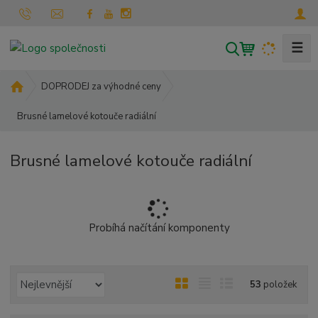
☰
V
y
h
Ú
DOPRODEJ za výhodné ceny
l
v
Brusné lamelové kotouče radiální
o
e
d
d
n
a
Brusné lamelové kotouče radiální
í
t
s
t
r
a
Probíhá načítání komponenty
n
a
Ř
O
T
Ř
53
položek
a
b
a
á
z
r
b
d