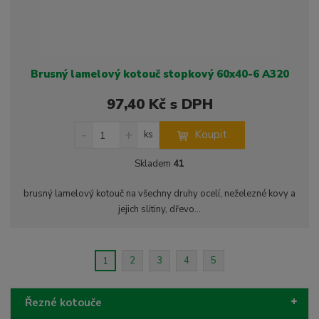
Brusný lamelový kotouč stopkový 60x40-6 A320
97,40 Kč s DPH
S
N
Z
Koupit
ks
n
a
m
í
v
ě
Skladem
41
ž
ý
n
i
š
i
brusný lamelový kotouč na všechny druhy ocelí, neželezné kovy a
t
i
t
jejich slitiny, dřevo...
m
t
p
n
m
o
o
n
ž
o
č
2
3
4
5
1
s
ž
e
t
s
t
v
t
Řezné kotouče
í
v