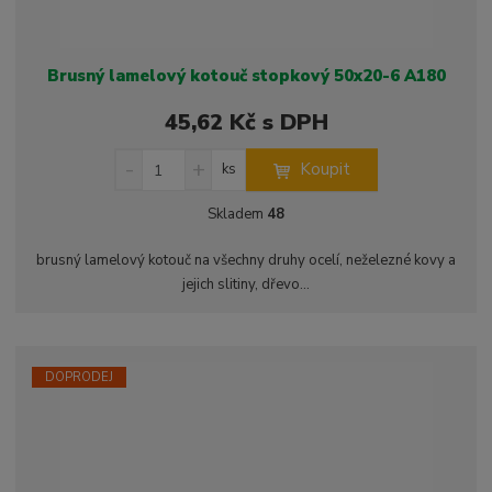
Brusný lamelový kotouč stopkový 50x20-6 A180
45,62 Kč s DPH
S
N
Z
Koupit
ks
n
a
m
í
v
ě
Skladem
48
ž
ý
n
i
š
i
brusný lamelový kotouč na všechny druhy ocelí, neželezné kovy a
t
i
t
jejich slitiny, dřevo...
m
t
p
n
m
o
o
n
ž
o
č
s
ž
e
DOPRODEJ
t
s
t
v
t
í
v
í