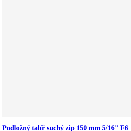
Podložný talíř suchý zip 150 mm 5/16" F6