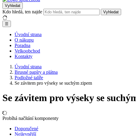
Vyhledat
Kdo hledá, ten najde
Vyhledat
☰
Úvodní strana
O nákupu
Poradna
Velkoobchod
Kontakty
Úvodní strana
Brusné papíry a plátna
Podložné talíře
Se závitem pro výseky se suchým zipem
Se závitem pro výseky se suchý
Probíhá načítání komponenty
Doporučené
Nejlevnější