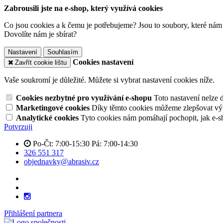
Zabrousili jste na e-shop, který využívá cookies
Co jsou cookies a k čemu je potřebujeme? Jsou to soubory, které nám
Dovolíte nám je sbírat?
Nastavení
Souhlasím
Cookies nastavení
Zavřít cookie lištu
Vaše soukromí je důležité. Můžete si vybrat nastavení cookies níže.
Cookies nezbytné pro využívání e-shopu
Toto nastavení nelze 
Marketingové cookies
Díky těmto cookies můžeme zlepšovat výko
Analytické cookies
Tyto cookies nám pomáhají pochopit, jak e-s
Potvrzuji
Po-Čt: 7:00-15:30 Pá: 7:00-14:30
326 551 317
objednavky@abrasiv.cz
Přihlášení partnera