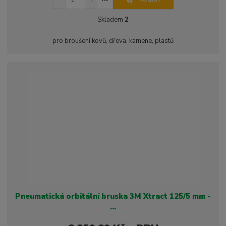
n
a
m
í
v
ě
Skladem
2
ž
ý
n
i
š
i
pro broušení kovů, dřeva, kamene, plastů
t
i
t
m
t
p
n
m
o
o
n
ž
o
č
s
ž
e
t
s
t
v
t
í
v
í
Pneumatická orbitální bruska 3M Xtract 125/5 mm -
...