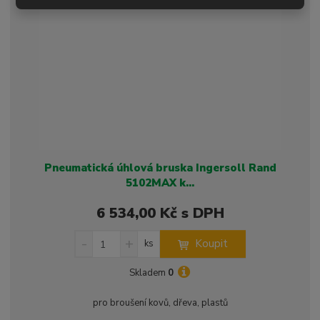
t
s
t
v
t
í
v
í
Pneumatická úhlová bruska Ingersoll Rand
5102MAX k...
6 534,00 Kč s DPH
S
N
Z
Koupit
ks
n
a
m
í
v
ě
Skladem
0
ž
ý
n
i
š
i
pro broušení kovů, dřeva, plastů
t
i
t