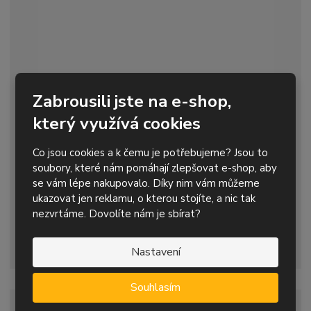
í
Zabrousili jste na e-shop,
Pneumatická přímá bruska 3M průměr 100 mm -
20234
který využívá cookies
6 050,00 Kč s DPH
Co jsou cookies a k čemu je potřebujeme? Jsou to
soubory, které nám pomáhají zlepšovat e-shop, aby
S
N
Z
Koupit
ks
se vám lépe nakupovalo. Díky nim vám můžeme
n
a
m
í
v
ukazovat jen reklamu, o kterou stojíte, a nic tak
ě
Skladem
1
ž
ý
nezvrtáme. Dovolíte nám je sbírat?
n
i
š
i
vzduchová přímá bruska (řezačka) pro řezání kovů, plastů a
t
i
t
Nastavení
kamene
m
t
p
n
m
o
o
n
Souhlasím
ž
o
č
s
ž
e