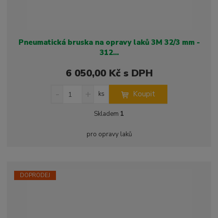
Pneumatická bruska na opravy laků 3M 32/3 mm -
312...
6 050,00 Kč s DPH
S
N
Z
Koupit
ks
n
a
m
í
v
ě
Skladem
1
ž
ý
n
i
š
i
pro opravy laků
t
i
t
m
t
p
n
m
o
o
n
ž
o
č
DOPRODEJ
s
ž
e
t
s
t
v
t
í
v