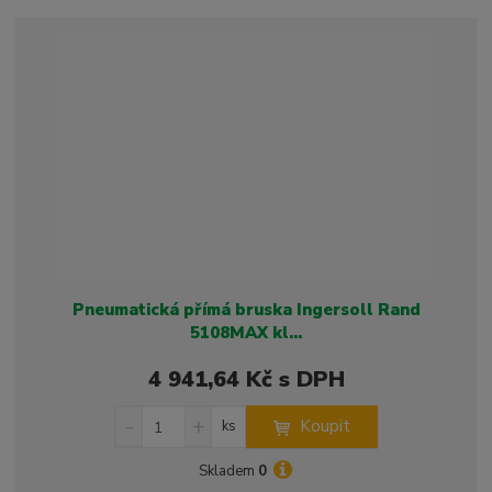
p
n
m
o
o
n
ž
o
č
s
ž
e
t
s
t
v
t
í
v
í
Pneumatická přímá bruska Ingersoll Rand
5108MAX kl...
4 941,64 Kč s DPH
S
N
Z
Koupit
ks
n
a
m
í
v
ě
Skladem
0
ž
ý
n