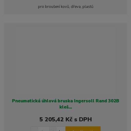
i
š
i
pro broušení kovů, dřeva, plastů
t
i
t
m
t
p
n
m
o
o
n
ž
o
č
s
ž
e
t
s
t
v
t
í
v
í
Pneumatická úhlová bruska Ingersoll Rand 302B
kleš...
5 205,42 Kč s DPH
S
N
Z