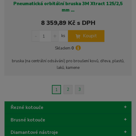
Pneumatická orbitální bruska 3M Xtract 125/2,5
mm ...
8 359,89 Kč s DPH
S
N
Z
Koupit
ks
n
a
m
í
v
ě
Skladem
0
ž
ý
n
i
š
i
bruska (na centrální odsávání) pro broušení kovů, dřeva, plastů,
t
i
t
laků, kamene
m
t
p
n
m
o
o
n
ž
o
č
2
3
1
s
ž
e
t
s
t
v
t
Řezné kotouče
í
v
í
Brusné kotouče
Diamantové nástroje