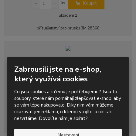
S
N
Z
u
Koupit
ks
v
v
p
n
a
m
k
í
v
ý
ý
i
ě
Skladem
1
t
ž
ý
p
p
s
n
ů
i
š
i
i
i
příslušenství pro brusku 3M 28366
t
i
t
s
s
m
t
p
n
m
o
o
n
ž
o
č
s
ž
Sada Standard na nerez s disky 75mm Roloc +
e
t
s
bruska
Zabrousili jste na e-shop,
t
v
t
který využívá cookies
í
v
5 276,81 Kč s DPH
í
S
N
Z
Co jsou cookies a k čemu je potřebujeme? Jsou to
Koupit
ks
n
a
m
soubory, které nám pomáhají zlepšovat e-shop, aby
í
v
ě
se vám lépe nakupovalo. Díky nim vám můžeme
Skladem
0
ž
ý
n
ukazovat jen reklamu, o kterou stojíte, a nic tak
i
š
i
nezvrtáme. Dovolíte nám je sbírat?
Sada pro broušení a leštění svarů a jiných nerovností na povrchu
t
i
t
nerezových ocelí
m
t
p
n
m
Nastavení