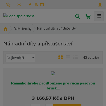
☰
V
y
h
Ú
Náhradní díly a příslušenství
Ruční brusky
l
v
o
e
Náhradní díly a příslušenství
d
d
n
a
í
Ř
O
T
Ř
t
63
položek
s
a
b
a
á
t
z
r
b
d
r
e
á
u
k
a
n
z
l
o
n
í
Ramínko široké prodloužené pro ruční pásovou
a
k
k
v
p
brusk...
o
o
ý
r
3 166,57 Kč s DPH
o
v
v
v
d
ý
ý
ý