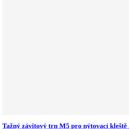
Tažný závitový trn M5 pro nýtovací kleště