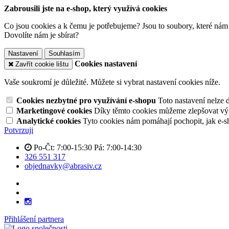
Zabrousili jste na e-shop, který využívá cookies
Co jsou cookies a k čemu je potřebujeme? Jsou to soubory, které nám
Dovolíte nám je sbírat?
Nastavení
Souhlasím
Cookies nastavení
Zavřít cookie lištu
Vaše soukromí je důležité. Můžete si vybrat nastavení cookies níže.
Cookies nezbytné pro využívání e-shopu
Toto nastavení nelze 
Marketingové cookies
Díky těmto cookies můžeme zlepšovat výko
Analytické cookies
Tyto cookies nám pomáhají pochopit, jak e-s
Potvrzuji
Po-Čt: 7:00-15:30 Pá: 7:00-14:30
326 551 317
objednavky@abrasiv.cz
Přihlášení partnera