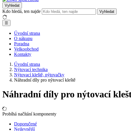
Vyhledat
Kdo hledá, ten najde
Vyhledat
☰
Úvodní strana
O nákupu
Poradna
Velkoobchod
Kontakty
Úvodní strana
Nýtovací technika
Nýtovací kleště, nýtovačky
Náhradní díly pro nýtovací kleště
Náhradní díly pro nýtovací kleš
Probíhá načítání komponenty
Doporučené
Nejlevnější