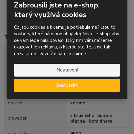
Zabrousili jste na e-shop,
vhodný na všechny druhy ocelí i neželezné kovy
který využívá cookies
použití v přímé brusce, případně ve vrtačce
optimální pracovní otáčky přibližně na 2/3 maxima
Co jsou cookies a k čemu je potřebujeme? Jsou to
soubory, které nám pomáhají zlepšovat e-shop, aby
Technické parametry
se vám lépe nakupovalo. Díky nim vám můžeme
ukazovat jen reklamu, o kterou stojíte, a nic tak
průměr
60 mm
nezvrtáme. Dovolíte nám je sbírat?
šířka
50 mm
Nastavení
zrnitost
P180
Souhlasím
průměr stopky
6 mm
brusivo
korund
z brusného rouna a
provedení
plátna - kombinace
max. ot/min
9500