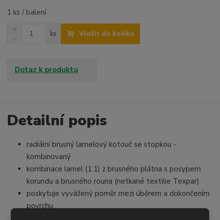
1 ks / balení
N
Z
Vložit do košíku
ks
a
S
m
v
n
ě
ý
í
n
š
ž
Dotaz k produktu
i
i
i
t
t
t
p
m
m
o
n
n
o
o
Detailní popis
č
ž
ž
e
s
s
t
radiální brusný lamelový kotouč se stopkou -
t
t
v
v
kombinovaný
í
í
kombinace lamel (1:1) z brusného plátna s posypem
korundu a brusného rouna (netkané textilie Texpar)
poskytuje vyvážený poměr mezi úběrem a dokončením
povrchu
je ideální zejména na malé plochy