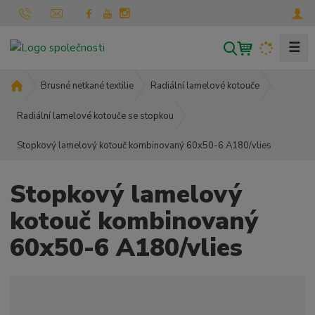
☰
V
y
h
Ú
Brusné netkané textilie
Radiální lamelové kotouče
l
v
o
Radiální lamelové kotouče se stopkou
e
d
d
Stopkový lamelový kotouč kombinovaný 60x50-6 A180/vlies
n
a
í
t
s
Stopkový lamelový
t
r
kotouč kombinovaný
a
60x50-6 A180/vlies
n
a