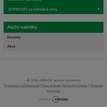
DOPRODEJ za výhodné ceny
Akční nabídky
Novinky
Akce
© 2026, ABRASIV akciová společnost
Prohlášení o přístupnosti
|
Mapa stránek
|
Nastavení cookies
|
Obchodní
podmínky
VYROBILA