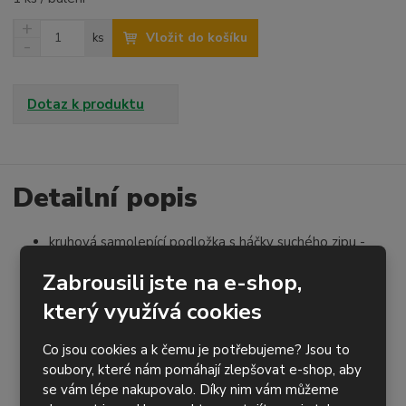
N
Z
Vložit do košíku
ks
a
S
m
v
n
ě
ý
í
n
š
ž
Dotaz k produktu
i
i
i
t
t
t
p
m
m
o
n
n
o
o
Detailní popis
č
ž
ž
e
s
s
t
kruhová samolepící podložka s háčky suchého zipu -
t
t
v
v
tyrkysová
Zabrousili jste na e-shop,
í
í
po sejmutí ochranné fólie se nalepí na dobře očištěný
který využívá cookies
podložný talíř brusky
umožňuje uchytit brusné disky (výseky) opatřené na
Co jsou cookies a k čemu je potřebujeme? Jsou to
rubu suchým zipem
soubory, které nám pomáhají zlepšovat e-shop, aby
zajišťuje pevné uchycení brusiva a jeho rychlou a
se vám lépe nakupovalo. Díky nim vám můžeme
snadnou výměnu