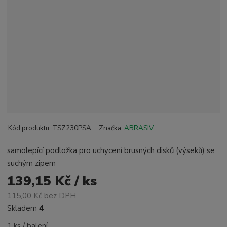
Kód produktu:
TSZ230PSA
Značka:
ABRASIV
samolepící podložka pro uchycení brusných disků (výseků) se
suchým zipem
139,15 Kč / ks
115,00 Kč bez DPH
Skladem
4
1 ks / balení