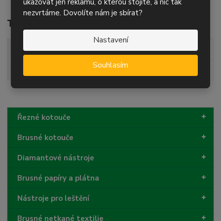
ukazovat jen reklamu, o kterou stojíte, a nic tak
nezvrtáme. Dovolíte nám je sbírat?
Technické parametry
Nastavení
průměr
230 mm
Souhlasím
kvalita
TSZ
Řezné kotouče
Brusné kotouče
Diamantové nástroje
Brusné papíry a plátna
Nástroje pro leštění
Brusné netkané textilie