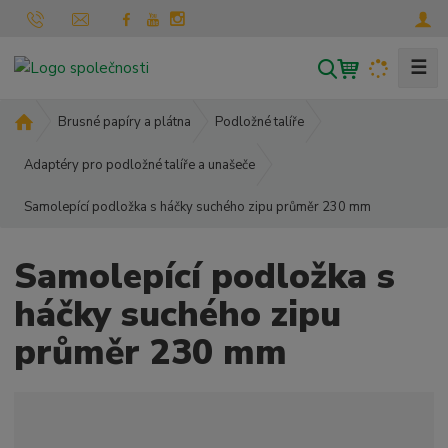
☰
V
y
h
Ú
Brusné papíry a plátna
Podložné talíře
l
v
o
Adaptéry pro podložné talíře a unašeče
e
d
d
Samolepící podložka s háčky suchého zipu průměr 230 mm
n
a
í
t
s
Samolepící podložka s
t
r
háčky suchého zipu
a
průměr 230 mm
n
a