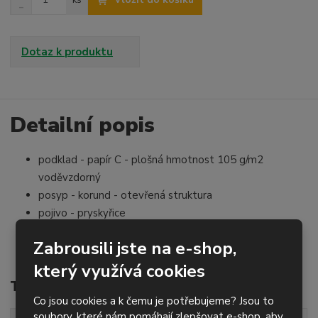
ks
a
S
m
v
n
ě
ý
í
n
š
ž
Dotaz k produktu
i
i
i
t
t
t
p
m
m
o
n
n
o
o
Detailní popis
č
ž
ž
e
s
s
t
podklad - papír C - plošná hmotnost 105 g/m2
t
t
v
v
voděvzdorný
í
í
posyp - korund - otevřená struktura
pojivo - pryskyřice
pro ruční broušení
Zabrousili jste na e-shop,
za sucha i za mokra
který využívá cookies
Technické parametry
Co jsou cookies a k čemu je potřebujeme? Jsou to
soubory, které nám pomáhají zlepšovat e-shop, aby