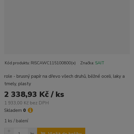
Kód produktu:
RISCAWC115100800(x)
Značka:
SAIT
role - brusný papír na dřevo všech druhů, běžné oceli, laky a
tmely, plasty
2 338,93 Kč / ks
1 933,00 Kč bez DPH
Skladem
0
1 ks / balení
N
Z
Vložit do košíku