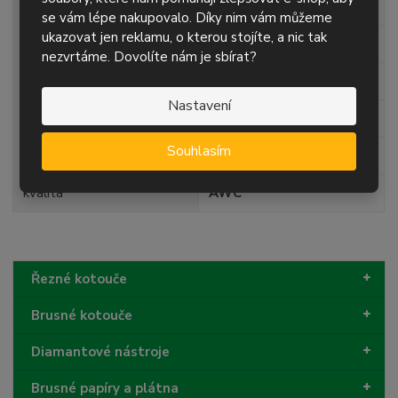
šířka role
115 mm
se vám lépe nakupovalo. Díky nim vám můžeme
ukazovat jen reklamu, o kterou stojíte, a nic tak
délka role
100 m
nezvrtáme. Dovolíte nám je sbírat?
zrnitost
P800
Nastavení
posyp
korund
Souhlasím
podklad
papír
kvalita
AWC
Řezné kotouče
Brusné kotouče
Diamantové nástroje
Brusné papíry a plátna