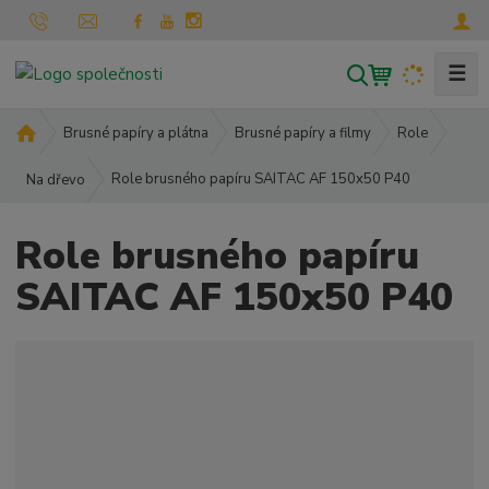
☰
V
y
h
Ú
Brusné papíry a plátna
Brusné papíry a filmy
Role
l
v
Role brusného papíru SAITAC AF 150x50 P40
o
Na dřevo
e
d
d
n
a
Role brusného papíru
í
t
s
SAITAC AF 150x50 P40
t
r
a
n
a