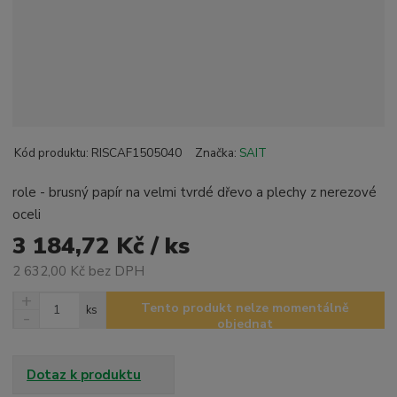
Kód produktu:
RISCAF1505040
Značka:
SAIT
role - brusný papír na velmi tvrdé dřevo a plechy z nerezové
oceli
3 184,72 Kč / ks
2 632,00 Kč bez DPH
N
Z
Tento produkt nelze momentálně
ks
a
S
m
objednat
v
n
ě
ý
í
n
š
ž
Dotaz k produktu
i
i
i