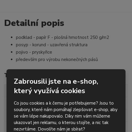
t
t
t
p
m
m
o
n
n
o
o
Detailní popis
č
ž
ž
e
s
s
t
podklad - papír F - plošná hmotnost 250 g/m2
t
t
v
v
posyp - korund - uzavřená struktura
í
í
pojivo - pryskyřice
především pro výrobu nekonečných pásů
Technické parametry
Zabrousili jste na e-shop,
který využívá cookies
šířka role
150 mm
délka role
50 m
Co jsou cookies a k čemu je potřebujeme? Jsou to
soubory, které nám pomáhají zlepšovat e-shop, aby
zrnitost
P40
se vám lépe nakupovalo. Díky nim vám můžeme
ukazovat jen reklamu, o kterou stojíte, a nic tak
posyp
korund
nezvrtáme. Dovolíte nám je sbírat?