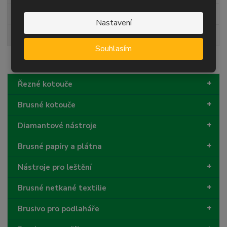
podklad
papír
Nastavení
kvalita
AF
Souhlasím
Řezné kotouče
Brusné kotouče
Diamantové nástroje
Brusné papíry a plátna
Nástroje pro leštění
Brusné netkané textilie
Brusivo pro podlaháře