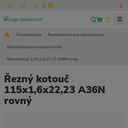
☰
V
y
h
Ú
Řezné kotouče
Řezné kotouče pro úhlové brusky
l
v
o
Řezné kotouče na nerezové oceli
e
d
d
Řezný kotouč 115x1,6x22,23 A36N rovný
n
a
í
t
s
Řezný kotouč
t
r
115x1,6x22,23 A36N
a
rovný
n
a