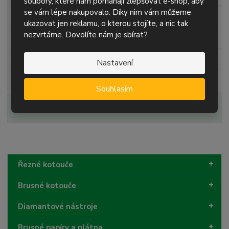
soubory, které nám pomáhají zlepšovat e-shop, aby
se vám lépe nakupovalo. Díky nim vám můžeme
tloušťka
1,6 mm
ukazovat jen reklamu, o kterou stojíte, a nic tak
nezvrtáme. Dovolíte nám je sbírat?
průměr díry
22,23 mm
tvar
rovný
Nastavení
kvalita
A36N INOX
Souhlasím
Zobrazit alternativní produkty
Řezné kotouče
Brusné kotouče
Diamantové nástroje
Brusné papíry a plátna