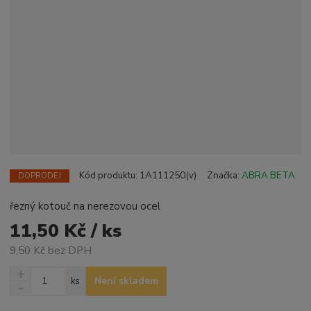
Kód produktu:
1A111250(v)
Značka:
ABRA BETA
DOPRODEJ
řezný kotouč na nerezovou ocel
11,50 Kč / ks
9,50 Kč bez DPH
N
Z
Není skladem
ks
a
S
m
v
n
ě