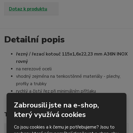
ý
í
n
š
ž
Dotaz k produktu
i
i
i
t
t
t
p
m
m
o
n
n
o
o
Detailní popis
č
ž
ž
e
s
s
t
řezný / řezací kotouč 115x1,6x22,23 mm A36N INOX
t
t
v
v
rovný
í
í
na nerezové oceli
vhodný zejména na tenkostěnné materiály - plechy,
profily a trubky
rychlý a čistý řez při minimálním přítlaku
omezený obsah Fe a S
Zabrousili jste na e-shop,
který využívá cookies
Technické parametry
Co jsou cookies a k čemu je potřebujeme? Jsou to
průměr
115 mm