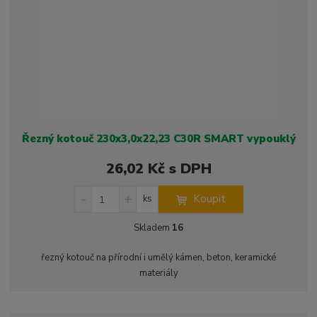
t
s
t
v
t
í
v
í
Řezný kotouč 230x3,0x22,23 C30R SMART vypouklý
26,02 Kč s DPH
S
N
Z
Koupit
ks
n
a
m
í
v
ě
Skladem
16
ž
ý
n
i
š
i
řezný kotouč na přírodní i umělý kámen, beton, keramické
t
i
t
materiály
m
t
p
n
m
o
o
n