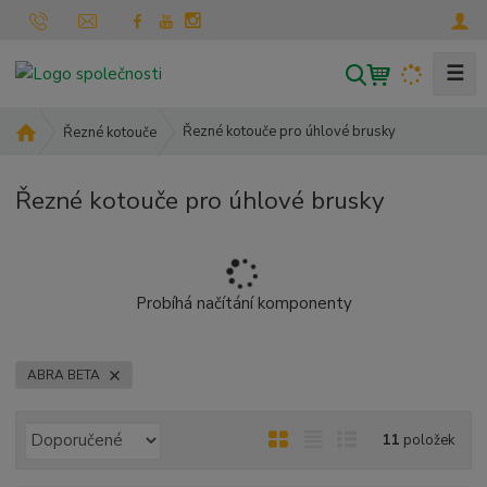
☰
V
y
h
Ú
Řezné kotouče pro úhlové brusky
Řezné kotouče
l
v
o
e
Řezné kotouče pro úhlové brusky
d
d
n
a
í
t
s
t
Probíhá načítání komponenty
r
a
n
ABRA BETA
a
Ř
O
T
Ř
11
položek
a
b
a
á
z