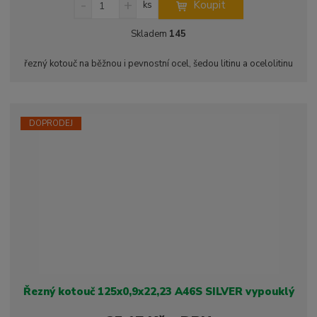
Koupit
ks
n
a
m
í
v
ě
Skladem
145
ž
ý
n
i
š
i
řezný kotouč na běžnou i pevnostní ocel, šedou litinu a ocelolitinu
t
i
t
m
t
p
n
m
o
o
n
ž
o
č
DOPRODEJ
s
ž
e
t
s
t
v
t
í
v
í
Řezný kotouč 125x0,9x22,23 A46S SILVER vypouklý