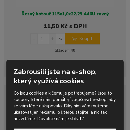
Řezný kotouč 115x1,0x22,23 A46U rovný
11,50 Kč s DPH
S
N
Z
Koupit
ks
n
a
m
í
v
ě
Skladem
40
ž
ý
n
i
š
i
řezný kotouč na tenké ocelové plechy a lana, tenkostěnné profily a
t
i
t
trubky z oceli i n...
Zabrousili jste na e-shop,
m
t
p
n
m
který využívá cookies
o
o
n
ž
o
č
Co jsou cookies a k čemu je potřebujeme? Jsou to
s
ž
e
DOPRODEJ
t
s
soubory, které nám pomáhají zlepšovat e-shop, aby
t
v
t
se vám lépe nakupovalo. Díky nim vám můžeme
í
v
ukazovat jen reklamu, o kterou stojíte, a nic tak
í
nezvrtáme. Dovolíte nám je sbírat?