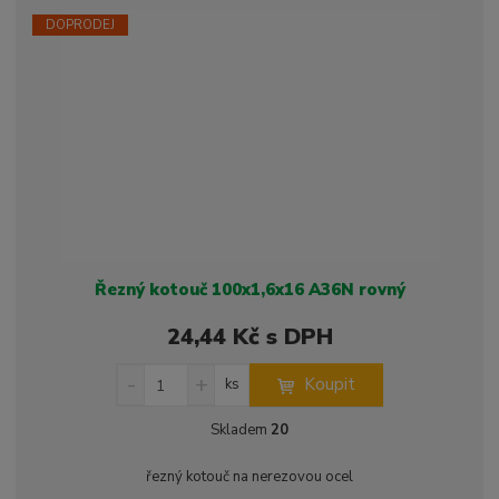
ž
o
č
s
ž
e
DOPRODEJ
t
s
t
v
t
í
v
í
Řezný kotouč 100x1,6x16 A36N rovný
24,44 Kč s DPH
S
N
Z
Koupit
ks
n
a
m
í
v
ě
Skladem
20
ž
ý
n
i
š
i
řezný kotouč na nerezovou ocel
t
i
t