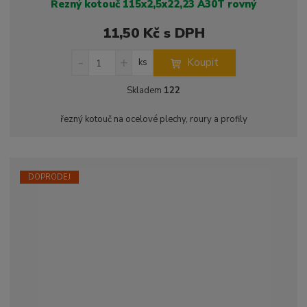
Řezný kotouč 115x2,5x22,23 A30T rovný
11,50 Kč s DPH
S
N
Z
Koupit
ks
n
a
m
í
v
ě
Skladem
122
ž
ý
n
i
š
i
řezný kotouč na ocelové plechy, roury a profily
t
i
t
m
t
p
n
m
o
o
n
ž
o
č
DOPRODEJ
s
ž
e
t
s
t
v
t
í
v
í