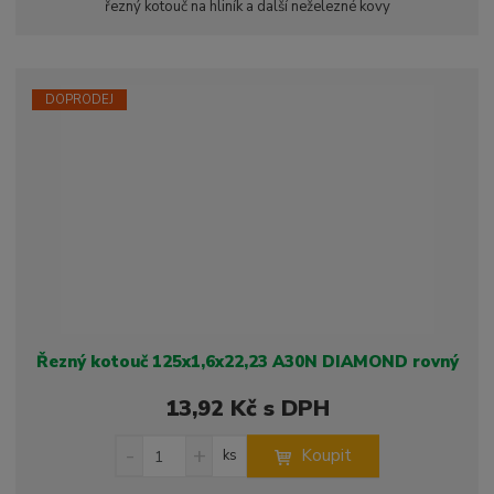
i
řezný kotouč na hliník a další neželezné kovy
t
i
t
m
t
p
n
m
o
o
n
ž
o
č
DOPRODEJ
s
ž
e
t
s
t
v
t
í
v
í
Řezný kotouč 125x1,6x22,23 A30N DIAMOND rovný
13,92 Kč s DPH
S
N
Z
Koupit
ks
n
a
m
í
v