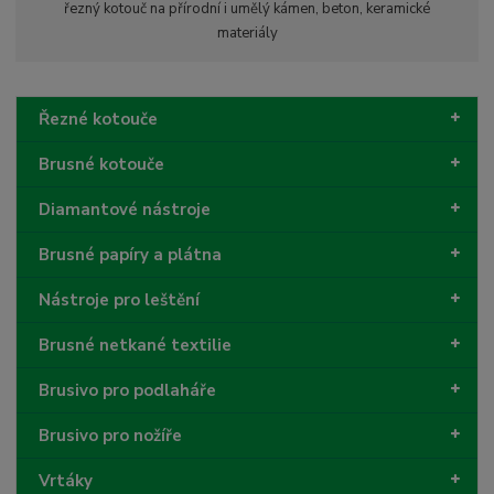
i
řezný kotouč na přírodní i umělý kámen, beton, keramické
t
i
t
materiály
m
t
p
n
m
o
o
n
ž
o
č
Řezné kotouče
s
ž
e
t
s
t
Brusné kotouče
v
t
í
v
Diamantové nástroje
í
Brusné papíry a plátna
Nástroje pro leštění
Brusné netkané textilie
Brusivo pro podlaháře
Brusivo pro nožíře
Vrtáky