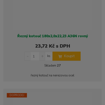
í
v
í
Řezný kotouč 180x2,0x22,23 A36N rovný
23,72 Kč s DPH
S
N
Z
Koupit
ks
n
a
m
í
v
ě
Skladem
27
ž
ý
n
i
š
i
řezný kotouč na nerezovou ocel
t
i
t
m
t
p
n
m
o
o
n
ž
o
č
DOPRODEJ
s
ž
e