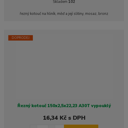
ě
Skladem
102
ž
ý
n
i
š
i
řezný kotouč na hliník, měď a její slitiny, mosaz, bronz
t
i
t
m
t
p
n
m
o
o
n
ž
o
č
DOPRODEJ
s
ž
e
t
s
t
v
t
í
v
í
Řezný kotouč 150x2,5x22,23 A30T vypouklý
16,34 Kč s DPH
S
N
Z