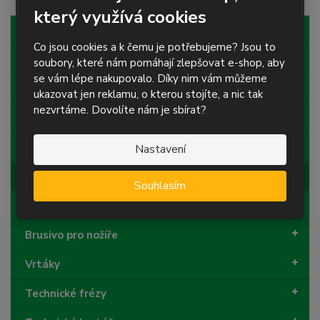
p
n
m
který využívá cookies
o
o
n
Řezné kotouče
ž
o
č
Co jsou cookies a k čemu je potřebujeme? Jsou to
s
ž
e
Brusné kotouče
soubory, které nám pomáhají zlepšovat e-shop, aby
t
s
t
v
t
se vám lépe nakupovalo. Díky nim vám můžeme
Diamantové nástroje
í
v
ukazovat jen reklamu, o kterou stojíte, a nic tak
í
nezvrtáme. Dovolíte nám je sbírat?
Brusné papíry a plátna
Nástroje pro leštění
Nastavení
Brusné netkané textilie
Souhlasím
Brusivo pro podlaháře
Brusivo pro nožíře
Vrtáky
Technické frézy