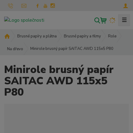
☰
V
y
h
Ú
Brusné papíry a plátna
Brusné papíry a filmy
Role
l
v
Minirole brusný papír SAITAC AWD 115x5 P80
o
Na dřevo
e
d
d
n
a
Minirole brusný papír
í
t
s
SAITAC AWD 115x5
t
P80
r
a
n
a