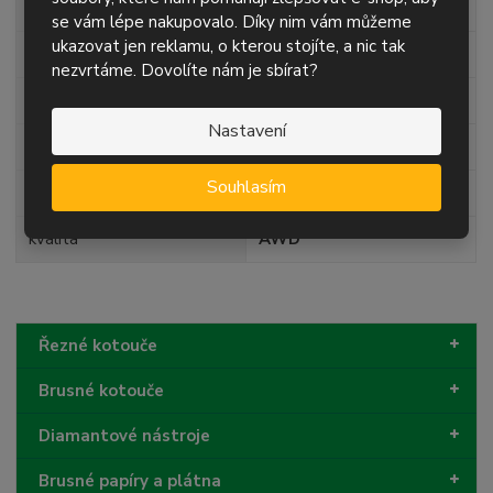
šířka role
115 mm
se vám lépe nakupovalo. Díky nim vám můžeme
ukazovat jen reklamu, o kterou stojíte, a nic tak
délka role
5 m
nezvrtáme. Dovolíte nám je sbírat?
zrnitost
P80
Nastavení
posyp
korund
Souhlasím
podklad
papír
kvalita
AWD
Řezné kotouče
Brusné kotouče
Diamantové nástroje
Brusné papíry a plátna