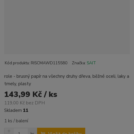
Kód produktu:
RISCMAWD115580
Značka:
SAIT
role - brusný papír na všechny druhy dřeva, běžné oceli, laky a
tmely, plasty
143,99 Kč / ks
119,00 Kč bez DPH
Skladem
11
1 ks / balení
N
Z
Vložit do košíku