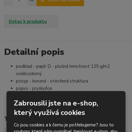
ks
a
S
m
v
n
ě
ý
í
n
š
ž
Dotaz k produktu
i
i
i
t
t
t
p
m
m
o
n
n
o
o
Detailní popis
č
ž
ž
e
s
s
t
podklad - papír D - plošná hmotnost 125 g/m2
t
t
v
v
voděvzdorný
í
í
posyp - korund - otevřená struktura
pojivo - pryskyřice
pro ruční broušení
Zabrousili jste na e-shop,
za sucha i za mokra
který využívá cookies
Technické parametry
Co jsou cookies a k čemu je potřebujeme? Jsou to
soubory, které nám pomáhají zlepšovat e-shop, aby