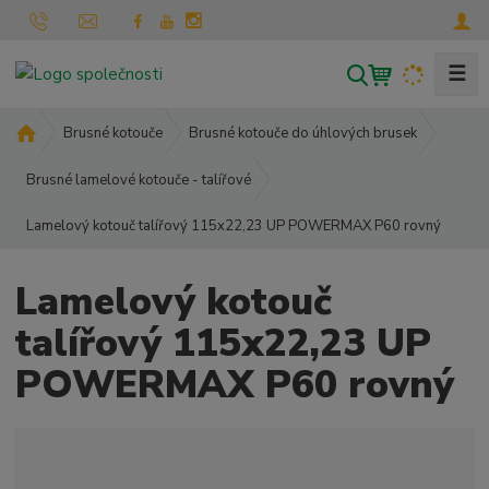
☰
V
y
h
Ú
Brusné kotouče
Brusné kotouče do úhlových brusek
l
v
o
Brusné lamelové kotouče - talířové
e
d
d
Lamelový kotouč talířový 115x22,23 UP POWERMAX P60 rovný
n
a
í
t
s
Lamelový kotouč
t
r
talířový 115x22,23 UP
a
POWERMAX P60 rovný
n
a