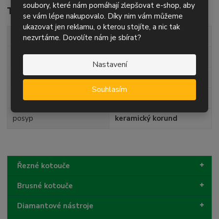
soubory, které nám pomáhají zlepšovat e-shop, aby
Technické parametry
se vám lépe nakupovalo. Díky nim vám můžeme
ukazovat jen reklamu, o kterou stojíte, a nic tak
průměr
115 mm
nezvrtáme. Dovolíte nám je sbírat?
průměr díry
22,23 mm
Nastavení
tvar
T27 (plochý - rovný)
Souhlasím
zrnitost
P60
posyp
keramický korund
Řezné kotouče
Brusné kotouče
Diamantové nástroje