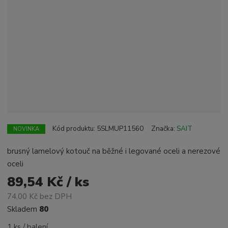
Kód produktu:
5SLMUP11560
Značka:
SAIT
NOVINKA
brusný lamelový kotouč na běžné i legované oceli a nerezové
oceli
89,54 Kč / ks
74,00 Kč bez DPH
Skladem
80
1 ks / balení