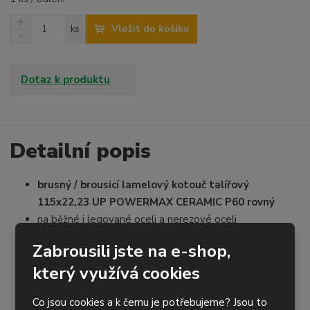
N
Z
Vložit do košíku
ks
a
S
m
v
n
ě
ý
í
n
š
ž
Dotaz k produktu
i
i
i
t
t
t
p
m
m
o
n
n
o
o
Detailní popis
č
ž
ž
e
s
s
t
brusný / brousicí lamelový kotouč talířový
t
t
v
v
115x22,23 UP POWERMAX CERAMIC P60 rovný
í
í
na běžné i legované oceli a nerezové oceli
provedení - keramický korund, sklotextilní nosič
Zabrousili jste na e-shop,
univerzální použití vč. odstraňování otřepů, broušení
který využívá cookies
svarů a hran, ostření atd.
výborný výkon a životnost
Co jsou cookies a k čemu je potřebujeme? Jsou to