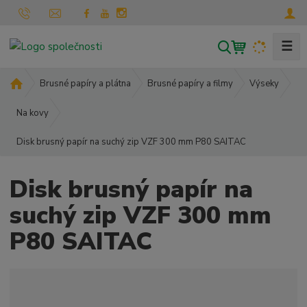
☰
V
y
h
Ú
Brusné papíry a plátna
Brusné papíry a filmy
Výseky
l
v
o
Na kovy
e
d
d
Disk brusný papír na suchý zip VZF 300 mm P80 SAITAC
n
a
í
t
s
Disk brusný papír na
t
r
suchý zip VZF 300 mm
a
P80 SAITAC
n
a