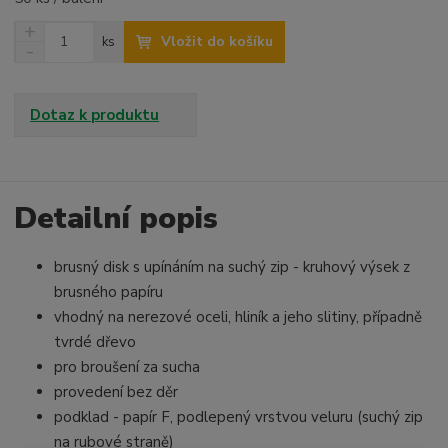
N
Z
Vložit do košíku
ks
a
S
m
v
n
ě
ý
í
n
š
ž
Dotaz k produktu
i
i
i
t
t
t
p
m
m
o
n
n
o
o
Detailní popis
č
ž
ž
e
s
s
t
brusný disk s upínáním na suchý zip - kruhový výsek z
t
t
v
v
brusného papíru
í
í
vhodný na nerezové oceli, hliník a jeho slitiny, případně
tvrdé dřevo
pro broušení za sucha
provedení bez děr
podklad - papír F, podlepený vrstvou veluru (suchý zip
na rubové straně)