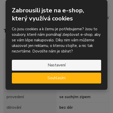
posyp – zirkonový korund (uzavřená struktura)
Zabrousili jste na e-shop,
pojivo – syntetická pryskyřice
který využívá cookies
určený pro čelní kotoučové brusky a podlahářské brusky
Co jsou cookies a k čemu je potřebujeme? Jsou to
Technické parametry
soubory, které nám pomáhají zlepšovat e-shop, aby
se vám lépe nakupovalo. Díky nim vám můžeme
průměr
300 mm
ukazovat jen reklamu, o kterou stojíte, a nic tak
nezvrtáme. Dovolíte nám je sbírat?
zrnitost
P80
Nastavení
posyp
zirkonový korund
podklad
papír - suchý zip
Souhlasím
kvalita
VZF
provedení
se suchým zipem
děrování
bez děr