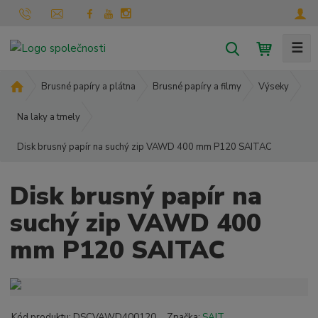
☰
V
y
h
Ú
Brusné papíry a plátna
Brusné papíry a filmy
Výseky
l
v
o
Na laky a tmely
e
d
d
Disk brusný papír na suchý zip VAWD 400 mm P120 SAITAC
n
a
í
t
s
Disk brusný papír na
t
r
suchý zip VAWD 400
a
mm P120 SAITAC
n
a
Kód produktu:
DSCVAWD400120
Značka:
SAIT