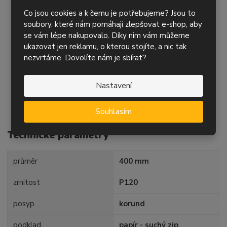
v
v
brusného papíru
Co jsou cookies a k čemu je potřebujeme? Jsou to
í
í
vhodný na dřevo, běžné oceli, tmely a plasty
soubory, které nám pomáhají zlepšovat e-shop, aby
pro broušení za sucha i za mokra
se vám lépe nakupovalo. Díky nim vám můžeme
provedení bez děr
ukazovat jen reklamu, o kterou stojíte, a nic tak
podklad - papír D, podlepený vrstvou veluru (suchý zip
nezvrtáme. Dovolíte nám je sbírat?
na rubové straně)
posyp – korund (otevřená struktura)
Nastavení
pojivo – syntetická pryskyřice
určený pro čelní kotoučové brusky
Souhlasím
Technické parametry
průměr
400 mm
zrnitost
P120
posyp
korund
podklad
papír - suchý zip