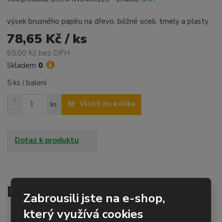
výsek brusného papíru na dřevo, běžné oceli, tmely a plasty
78,65 Kč / ks
65,00 Kč bez DPH
Skladem
0
5 ks / balení
N
Z
Vložit do košíku
ks
a
S
m
v
n
ě
ý
í
n
š
ž
Dotaz k produktu
i
i
i
t
t
t
p
m
m
o
n
n
o
o
Detailní popis
č
Zabrousili jste na e-shop,
ž
ž
e
s
s
t
který využívá cookies
brusný disk s upínáním na suchý zip - kruhový výsek z
t
t