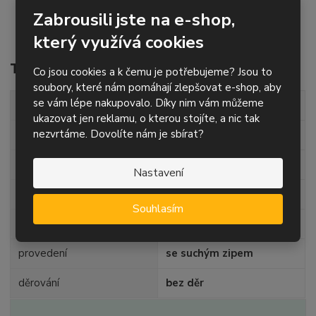
určený především pro orbitální brusky, případně úhlové
Zabrousili jste na e-shop,
brusky s regulací otáček
který využívá cookies
Technické parametry
Co jsou cookies a k čemu je potřebujeme? Jsou to
soubory, které nám pomáhají zlepšovat e-shop, aby
se vám lépe nakupovalo. Díky nim vám můžeme
průměr
100 mm
ukazovat jen reklamu, o kterou stojíte, a nic tak
nezvrtáme. Dovolíte nám je sbírat?
zrnitost
P220
posyp
korund
Nastavení
podklad
papír - suchý zip
Souhlasím
kvalita
VAWD
provedení
se suchým zipem
děrování
bez děr