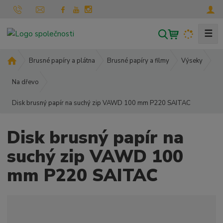
☰
V
y
h
Ú
Brusné papíry a plátna
Brusné papíry a filmy
Výseky
l
v
o
Na dřevo
e
d
d
Disk brusný papír na suchý zip VAWD 100 mm P220 SAITAC
n
a
í
t
s
Disk brusný papír na
t
r
suchý zip VAWD 100
a
mm P220 SAITAC
n
a