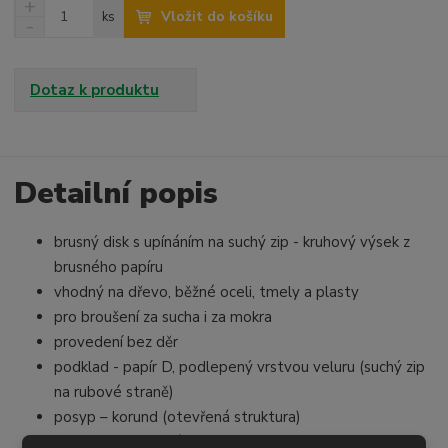
N
Z
Vložit do košíku
ks
a
S
m
v
n
ě
ý
í
n
š
ž
Dotaz k produktu
i
i
i
t
t
t
p
m
m
o
n
n
o
o
Detailní popis
č
ž
ž
e
s
s
t
brusný disk s upínáním na suchý zip - kruhový výsek z
t
t
v
v
brusného papíru
í
í
vhodný na dřevo, běžné oceli, tmely a plasty
pro broušení za sucha i za mokra
provedení bez děr
podklad - papír D, podlepený vrstvou veluru (suchý zip
na rubové straně)
posyp – korund (otevřená struktura)
pojivo – syntetická pryskyřice