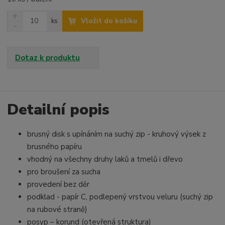
N
Z
Vložit do košíku
ks
a
S
m
v
n
ě
ý
í
n
š
ž
Dotaz k produktu
i
i
i
t
t
t
p
m
m
o
n
n
o
o
Detailní popis
č
ž
ž
e
s
s
t
brusný disk s upínáním na suchý zip - kruhový výsek z
t
t
v
v
brusného papíru
í
í
vhodný na všechny druhy laků a tmelů i dřevo
pro broušení za sucha
provedení bez děr
podklad - papír C, podlepený vrstvou veluru (suchý zip
na rubové straně)
posyp – korund (otevřená struktura)