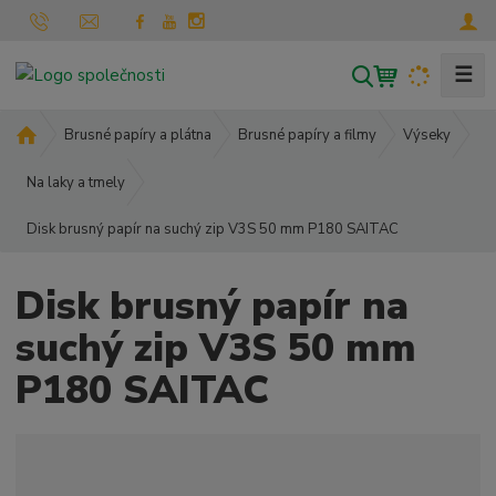
☰
V
y
h
Ú
Brusné papíry a plátna
Brusné papíry a filmy
Výseky
l
v
o
Na laky a tmely
e
d
d
Disk brusný papír na suchý zip V3S 50 mm P180 SAITAC
n
a
í
t
s
Disk brusný papír na
t
r
suchý zip V3S 50 mm
a
P180 SAITAC
n
a