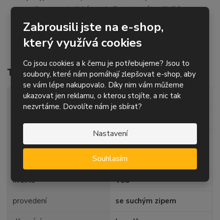
pojivo – syntetická pryskyřice, stearát snižující
zalepování jako součást přetěrové vrstvy
Zabrousili jste na e-shop,
určený především pro orbitální brusky, případně úhlové
který využívá cookies
brusky s regulací otáček
Co jsou cookies a k čemu je potřebujeme? Jsou to
Technické parametry
soubory, které nám pomáhají zlepšovat e-shop, aby
se vám lépe nakupovalo. Díky nim vám můžeme
ukazovat jen reklamu, o kterou stojíte, a nic tak
průměr
50 mm
nezvrtáme. Dovolíte nám je sbírat?
zrnitost
P180
Nastavení
posyp
korund
Souhlasím
podklad
papír - suchý zip
kvalita
V3S
provedení
se suchým zipem