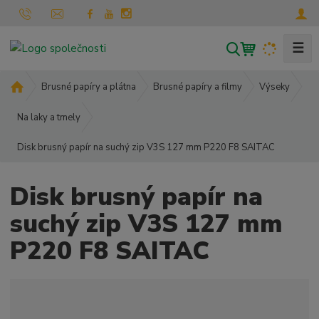
☰
V
y
h
Ú
Brusné papíry a plátna
Brusné papíry a filmy
Výseky
l
v
o
Na laky a tmely
e
d
d
Disk brusný papír na suchý zip V3S 127 mm P220 F8 SAITAC
n
a
í
t
s
Disk brusný papír na
t
r
suchý zip V3S 127 mm
a
P220 F8 SAITAC
n
a