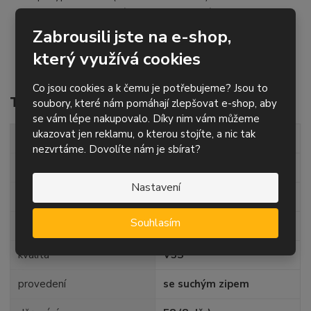
pojivo – syntetická pryskyřice, stearát snižující
zalepování jako součást přetěrové vrstvy
Zabrousili jste na e-shop,
určený především pro orbitální brusky, případně úhlové
který využívá cookies
brusky s regulací otáček
Co jsou cookies a k čemu je potřebujeme? Jsou to
Technické parametry
soubory, které nám pomáhají zlepšovat e-shop, aby
se vám lépe nakupovalo. Díky nim vám můžeme
ukazovat jen reklamu, o kterou stojíte, a nic tak
průměr
127 mm
nezvrtáme. Dovolíte nám je sbírat?
zrnitost
P220
Nastavení
posyp
korund
Souhlasím
podklad
papír - suchý zip
kvalita
V3S
provedení
se suchým zipem