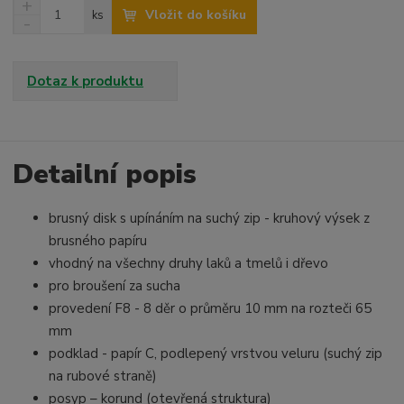
N
Z
Vložit do košíku
ks
a
S
m
v
n
ě
ý
í
n
š
ž
Dotaz k produktu
i
i
i
t
t
t
p
m
m
o
n
n
o
o
Detailní popis
č
ž
ž
e
s
s
t
brusný disk s upínáním na suchý zip - kruhový výsek z
t
t
v
v
brusného papíru
í
í
vhodný na všechny druhy laků a tmelů i dřevo
pro broušení za sucha
provedení F8 - 8 děr o průměru 10 mm na rozteči 65
mm
podklad - papír C, podlepený vrstvou veluru (suchý zip
na rubové straně)
posyp – korund (otevřená struktura)