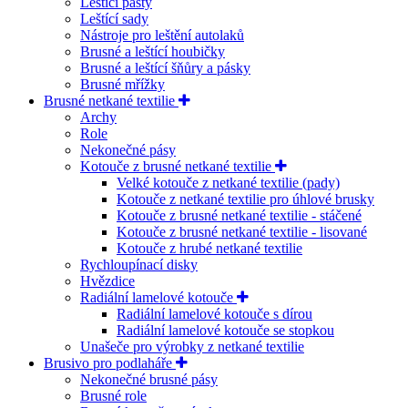
Leštící pasty
Leštící sady
Nástroje pro leštění autolaků
Brusné a leštící houbičky
Brusné a leštící šňůry a pásky
Brusné mřížky
Brusné netkané textilie
Archy
Role
Nekonečné pásy
Kotouče z brusné netkané textilie
Velké kotouče z netkané textilie (pady)
Kotouče z netkané textilie pro úhlové brusky
Kotouče z brusné netkané textilie - stáčené
Kotouče z brusné netkané textilie - lisované
Kotouče z hrubé netkané textilie
Rychloupínací disky
Hvězdice
Radiální lamelové kotouče
Radiální lamelové kotouče s dírou
Radiální lamelové kotouče se stopkou
Unašeče pro výrobky z netkané textilie
Brusivo pro podlaháře
Nekonečné brusné pásy
Brusné role