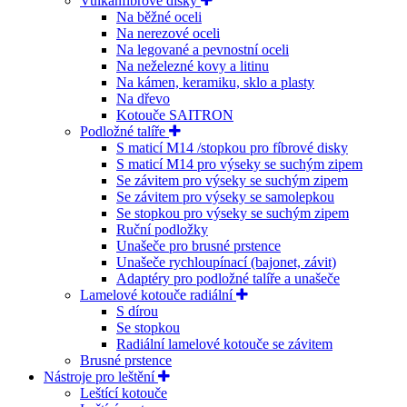
Vulkanfíbrové disky
Na běžné oceli
Na nerezové oceli
Na legované a pevnostní oceli
Na neželezné kovy a litinu
Na kámen, keramiku, sklo a plasty
Na dřevo
Kotouče SAITRON
Podložné talíře
S maticí M14 /stopkou pro fíbrové disky
S maticí M14 pro výseky se suchým zipem
Se závitem pro výseky se suchým zipem
Se závitem pro výseky se samolepkou
Se stopkou pro výseky se suchým zipem
Ruční podložky
Unašeče pro brusné prstence
Unašeče rychloupínací (bajonet, závit)
Adaptéry pro podložné talíře a unašeče
Lamelové kotouče radiální
S dírou
Se stopkou
Radiální lamelové kotouče se závitem
Brusné prstence
Nástroje pro leštění
Leštící kotouče