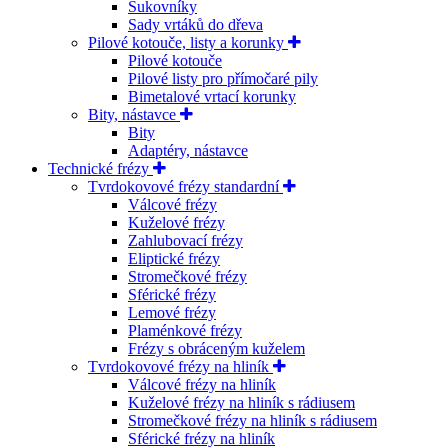
Sukovníky
Sady vrtáků do dřeva
Pilové kotouče, listy a korunky
Pilové kotouče
Pilové listy pro přímočaré pily
Bimetalové vrtací korunky
Bity, nástavce
Bity
Adaptéry, nástavce
Technické frézy
Tvrdokovové frézy standardní
Válcové frézy
Kuželové frézy
Zahlubovací frézy
Eliptické frézy
Stromečkové frézy
Sférické frézy
Lemové frézy
Plaménkové frézy
Frézy s obráceným kuželem
Tvrdokovové frézy na hliník
Válcové frézy na hliník
Kuželové frézy na hliník s rádiusem
Stromečkové frézy na hliník s rádiusem
Sférické frézy na hliník