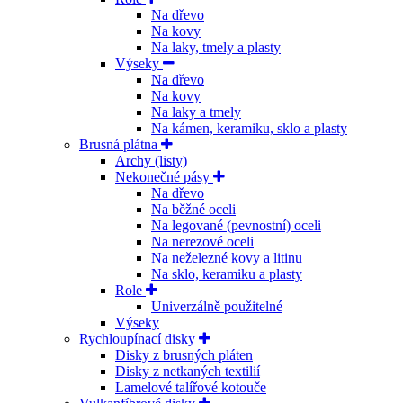
Na dřevo
Na kovy
Na laky, tmely a plasty
Výseky
Na dřevo
Na kovy
Na laky a tmely
Na kámen, keramiku, sklo a plasty
Brusná plátna
Archy (listy)
Nekonečné pásy
Na dřevo
Na běžné oceli
Na legované (pevnostní) oceli
Na nerezové oceli
Na neželezné kovy a litinu
Na sklo, keramiku a plasty
Role
Univerzálně použitelné
Výseky
Rychloupínací disky
Disky z brusných pláten
Disky z netkaných textilií
Lamelové talířové kotouče