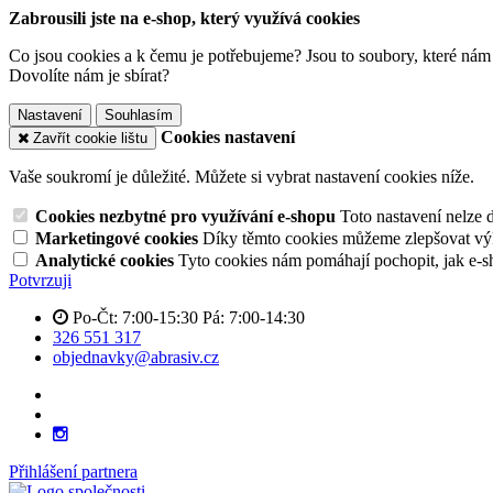
Zabrousili jste na e-shop, který využívá cookies
Co jsou cookies a k čemu je potřebujeme? Jsou to soubory, které nám
Dovolíte nám je sbírat?
Nastavení
Souhlasím
Cookies nastavení
Zavřít cookie lištu
Vaše soukromí je důležité. Můžete si vybrat nastavení cookies níže.
Cookies nezbytné pro využívání e-shopu
Toto nastavení nelze 
Marketingové cookies
Díky těmto cookies můžeme zlepšovat výko
Analytické cookies
Tyto cookies nám pomáhají pochopit, jak e-s
Potvrzuji
Po-Čt: 7:00-15:30 Pá: 7:00-14:30
326 551 317
objednavky@abrasiv.cz
Přihlášení partnera