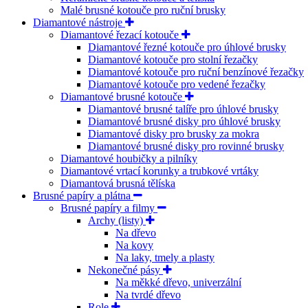
Malé brusné kotouče pro ruční brusky
Diamantové nástroje
Diamantové řezací kotouče
Diamantové řezné kotouče pro úhlové brusky
Diamantové kotouče pro stolní řezačky
Diamantové kotouče pro ruční benzínové řezačky
Diamantové kotouče pro vedené řezačky
Diamantové brusné kotouče
Diamantové brusné talíře pro úhlové brusky
Diamantové brusné disky pro úhlové brusky
Diamantové disky pro brusky za mokra
Diamantové brusné disky pro rovinné brusky
Diamantové houbičky a pilníky
Diamantové vrtací korunky a trubkové vrtáky
Diamantová brusná tělíska
Brusné papíry a plátna
Brusné papíry a filmy
Archy (listy)
Na dřevo
Na kovy
Na laky, tmely a plasty
Nekonečné pásy
Na měkké dřevo, univerzální
Na tvrdé dřevo
Role