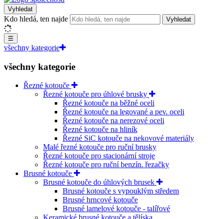
Vyhledat
Kdo hledá, ten najde
Vyhledat
☰
všechny kategorie
všechny kategorie
Řezné kotouče
Řezné kotouče pro úhlové brusky
Řezné kotouče na běžné oceli
Řezné kotouče na legované a pev. oceli
Řezné kotouče na nerezové oceli
Řezné kotouče na hliník
Řezné SiC kotouče na nekovové materiály
Malé řezné kotouče pro ruční brusky
Řezné kotouče pro stacionární stroje
Řezné kotouče pro ruční benzín. řezačky
Brusné kotouče
Brusné kotouče do úhlových brusek
Brusné kotouče s vypouklým středem
Brusné hrncové kotouče
Brusné lamelové kotouče - talířové
Keramické brusné kotouče a tělíska