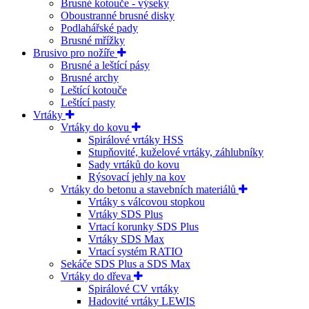
Brusné kotouče - výseky
Oboustranné brusné disky
Podlahářské pady
Brusné mřížky
Brusivo pro nožíře
Brusné a leštící pásy
Brusné archy
Leštící kotouče
Leštící pasty
Vrtáky
Vrtáky do kovu
Spirálové vrtáky HSS
Stupňovité, kuželové vrtáky, záhlubníky
Sady vrtáků do kovu
Rýsovací jehly na kov
Vrtáky do betonu a stavebních materiálů
Vrtáky s válcovou stopkou
Vrtáky SDS Plus
Vrtací korunky SDS Plus
Vrtáky SDS Max
Vrtací systém RATIO
Sekáče SDS Plus a SDS Max
Vrtáky do dřeva
Spirálové CV vrtáky
Hadovité vrtáky LEWIS