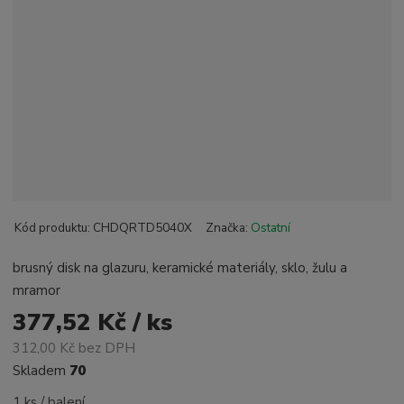
Kód produktu:
CHDQRTD5040X
Značka:
Ostatní
brusný disk na glazuru, keramické materiály, sklo, žulu a
mramor
377,52 Kč / ks
312,00 Kč bez DPH
Skladem
70
1 ks / balení