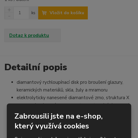
N
Z
Vložit do košíku
ks
a
S
m
v
n
ě
ý
í
n
š
ž
Dotaz k produktu
i
i
i
t
t
t
p
m
m
o
n
n
o
o
Detailní popis
č
ž
ž
e
s
s
t
diamantový rychloupínací disk pro broušení glazury,
t
t
v
v
keramických materiálů, skla, žuly a mramoru
í
í
elektrolyticky nanesené diamantové zrno, struktura X
rychloupínací systém Roloc R (Lockit), upínání pomocí
podložného talíře
Zabrousili jste na e-shop,
použití v ručních úhlových a přímých bruskách
který využívá cookies
agresivní úběr materiálu, dlouhá životnost
určený pro broušení za sucha