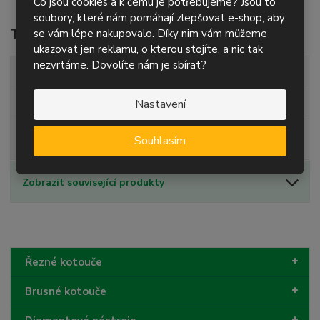
Co jsou cookies a k čemu je potřebujeme? Jsou to
soubory, které nám pomáhají zlepšovat e-shop, aby
Technické parametry
se vám lépe nakupovalo. Díky nim vám můžeme
ukazovat jen reklamu, o kterou stojíte, a nic tak
nezvrtáme. Dovolíte nám je sbírat?
průměr
50 mm
zrnitost
P40
Nastavení
vnějš.plast. závit (Roloc
upínání
Souhlasím
R, Lockit, RD)
Zobrazit související produkty
Řezné kotouče
Brusné kotouče