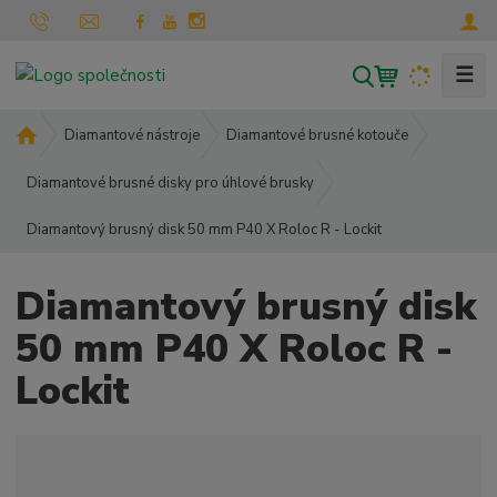
☰
V
y
h
Ú
Diamantové nástroje
Diamantové brusné kotouče
l
v
o
Diamantové brusné disky pro úhlové brusky
e
d
d
Diamantový brusný disk 50 mm P40 X Roloc R - Lockit
n
a
í
t
s
Diamantový brusný disk
t
r
50 mm P40 X Roloc R -
a
Lockit
n
a