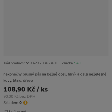
Kód produktu:
NSXAZX20048040T
Značka:
SAIT
nekonečný brusný pás na běžné oceli, hliník a další neželezné
kovy, litinu, dřevo
108,90 Kč / ks
90,00 Kč bez DPH
Skladem
0
20 ks / balení