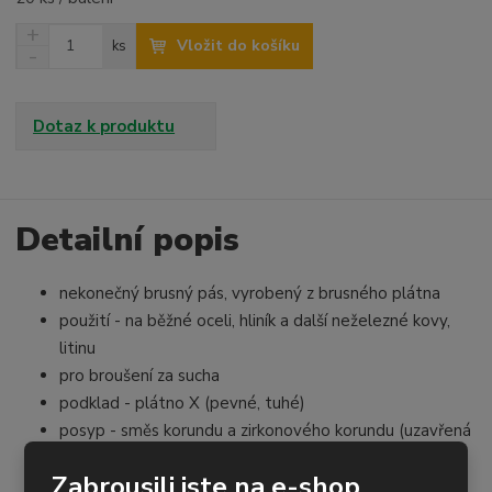
N
Z
Vložit do košíku
ks
a
S
m
v
n
ě
ý
í
n
š
ž
Dotaz k produktu
i
i
i
t
t
t
p
m
m
o
n
n
o
o
Detailní popis
č
ž
ž
e
s
s
t
nekonečný brusný pás, vyrobený z brusného plátna
t
t
v
v
použití - na běžné oceli, hliník a další neželezné kovy,
í
í
litinu
pro broušení za sucha
podklad - plátno X (pevné, tuhé)
posyp - směs korundu a zirkonového korundu (uzavřená
struktura)
Zabrousili jste na e-shop,
pojivo - syntetická pryskyřice