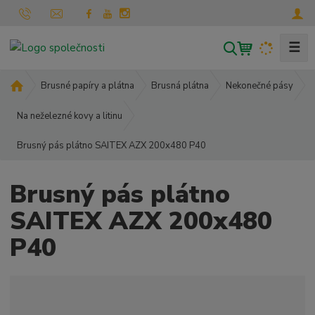
☰
V
y
h
Ú
Brusné papíry a plátna
Brusná plátna
Nekonečné pásy
l
v
o
Na neželezné kovy a litinu
e
d
d
Brusný pás plátno SAITEX AZX 200x480 P40
n
a
í
t
s
Brusný pás plátno
t
r
SAITEX AZX 200x480
a
P40
n
a