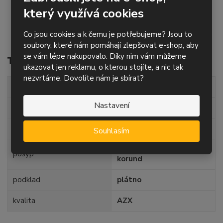
provedení spoje - TT na tupo podlepený folií
který využívá cookies
brusné pásy jiných rozměrů, neuvedené na eshopu,
Co jsou cookies a k čemu je potřebujeme? Jsou to
můžete poptat / objednat
zde
soubory, které nám pomáhají zlepšovat e-shop, aby
se vám lépe nakupovalo. Díky nim vám můžeme
Technické parametry
ukazovat jen reklamu, o kterou stojíte, a nic tak
nezvrtáme. Dovolíte nám je sbírat?
šířka pásu
200 mm
Nastavení
délka pásu
480 mm
zrnitost
P40
Souhlasím
směs korund + zirkonový
posyp
korund
podklad
plátno
kvalita
AZX