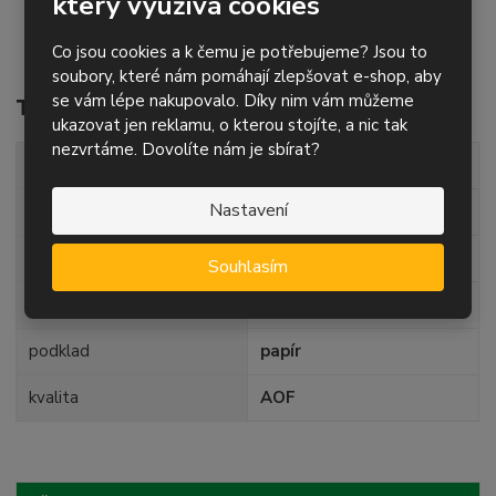
který využívá cookies
brusné pásy jiných rozměrů, neuvedené na eshopu,
můžete poptat / objednat
zde
Co jsou cookies a k čemu je potřebujeme? Jsou to
soubory, které nám pomáhají zlepšovat e-shop, aby
se vám lépe nakupovalo. Díky nim vám můžeme
Technické parametry
ukazovat jen reklamu, o kterou stojíte, a nic tak
nezvrtáme. Dovolíte nám je sbírat?
šířka pásu
150 mm
Nastavení
délka pásu
6800 mm
zrnitost
P100
Souhlasím
posyp
korund
podklad
papír
kvalita
AOF