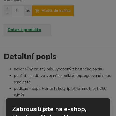
N
Z
Vložit do košíku
ks
a
S
m
v
n
ě
ý
í
n
š
ž
Dotaz k produktu
i
i
i
t
t
t
p
m
m
o
n
n
o
o
Detailní popis
č
ž
ž
e
s
s
t
nekonečný brusný pás, vyrobený z brusného papíru
t
t
v
v
použití - na dřevo, zejména měkké, impregnované nebo
í
í
smolnaté
podklad - papír F antistatický (plošná hmotnost 250
g/m2)
posyp - korund (extra otevřená struktura)
Zabrousili jste na e-shop,
pojivo - syntetická pryskyřice
provedení spoje - TT na tupo podlepený fólií