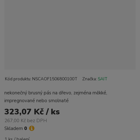
Kód produktu:
NSCAOF1506800100T
Značka:
SAIT
nekonečný brusný pás na dřevo, zejména měkké,
impregnované nebo smolnaté
323,07 Kč / ks
267,00 Kč bez DPH
Skladem
0
1 ks / balení