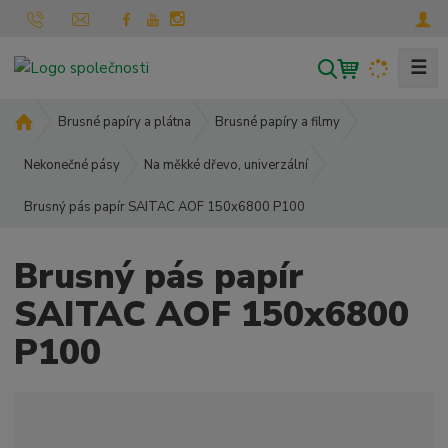
☰
V
y
h
Ú
Brusné papíry a plátna
Brusné papíry a filmy
l
v
o
Nekonečné pásy
Na měkké dřevo, univerzální
e
d
d
Brusný pás papír SAITAC AOF 150x6800 P100
n
a
í
t
s
Brusný pás papír
t
r
SAITAC AOF 150x6800
a
P100
n
a