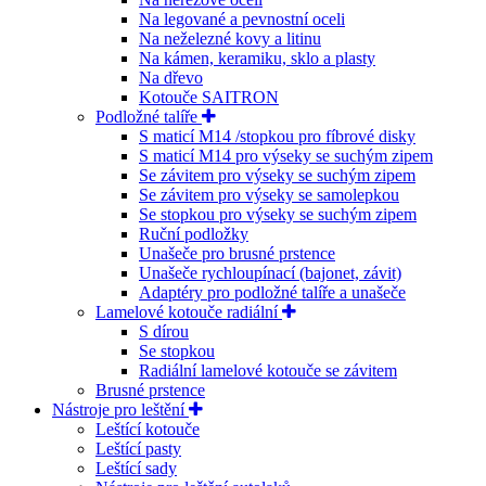
Na legované a pevnostní oceli
Na neželezné kovy a litinu
Na kámen, keramiku, sklo a plasty
Na dřevo
Kotouče SAITRON
Podložné talíře
S maticí M14 /stopkou pro fíbrové disky
S maticí M14 pro výseky se suchým zipem
Se závitem pro výseky se suchým zipem
Se závitem pro výseky se samolepkou
Se stopkou pro výseky se suchým zipem
Ruční podložky
Unašeče pro brusné prstence
Unašeče rychloupínací (bajonet, závit)
Adaptéry pro podložné talíře a unašeče
Lamelové kotouče radiální
S dírou
Se stopkou
Radiální lamelové kotouče se závitem
Brusné prstence
Nástroje pro leštění
Leštící kotouče
Leštící pasty
Leštící sady