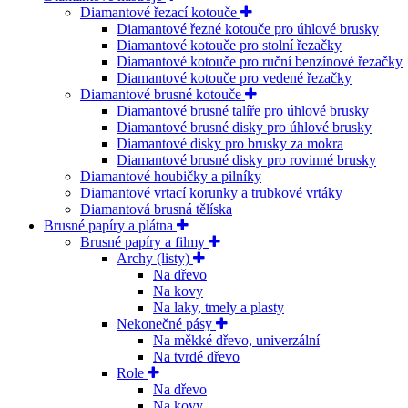
Diamantové řezací kotouče
Diamantové řezné kotouče pro úhlové brusky
Diamantové kotouče pro stolní řezačky
Diamantové kotouče pro ruční benzínové řezačky
Diamantové kotouče pro vedené řezačky
Diamantové brusné kotouče
Diamantové brusné talíře pro úhlové brusky
Diamantové brusné disky pro úhlové brusky
Diamantové disky pro brusky za mokra
Diamantové brusné disky pro rovinné brusky
Diamantové houbičky a pilníky
Diamantové vrtací korunky a trubkové vrtáky
Diamantová brusná tělíska
Brusné papíry a plátna
Brusné papíry a filmy
Archy (listy)
Na dřevo
Na kovy
Na laky, tmely a plasty
Nekonečné pásy
Na měkké dřevo, univerzální
Na tvrdé dřevo
Role
Na dřevo
Na kovy