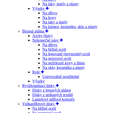
Na laky, tmely a plasty
Výseky
Na dřevo
Na kovy
Na laky a tmely
Na kámen, keramiku, sklo a plasty
Brusná plátna
Archy (listy)
Nekonečné pásy
Na dřevo
Na běžné oceli
Na legované (pevnostní) oceli
Na nerezové oceli
Na neželezné kovy a litinu
Na sklo, keramiku a plasty
Role
Univerzálně použitelné
Výseky
Rychloupínací disky
Disky z brusných pláten
Disky z netkaných textilií
Lamelové talířové kotouče
Vulkanfíbrové disky
Na běžné oceli
Na nerezové oceli