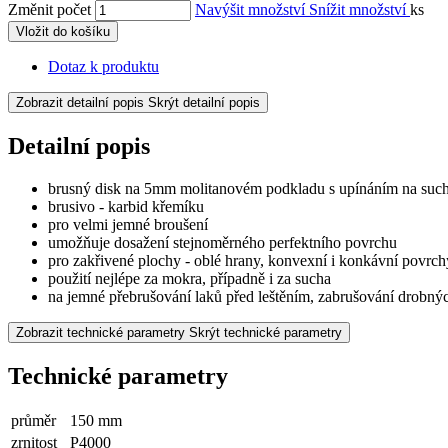
Změnit počet
Navýšit množství
Snížit množství
ks
Vložit do košíku
Dotaz k produktu
Zobrazit detailní popis
Skrýt detailní popis
Detailní popis
brusný disk na 5mm molitanovém podkladu s upínáním na such
brusivo - karbid křemíku
pro velmi jemné broušení
umožňuje dosažení stejnoměrného perfektního povrchu
pro zakřivené plochy - oblé hrany, konvexní i konkávní povrch
použití nejlépe za mokra, případně i za sucha
na jemné přebrušování laků před leštěním, zabrušování drobný
Zobrazit technické parametry
Skrýt technické parametry
Technické parametry
průměr
150 mm
zrnitost
P4000