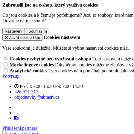
Zabrousili jste na e-shop, který využívá cookies
Co jsou cookies a k čemu je potřebujeme? Jsou to soubory, které nám
Dovolíte nám je sbírat?
Nastavení
Souhlasím
Cookies nastavení
Zavřít cookie lištu
Vaše soukromí je důležité. Můžete si vybrat nastavení cookies níže.
Cookies nezbytné pro využívání e-shopu
Toto nastavení nelze 
Marketingové cookies
Díky těmto cookies můžeme zlepšovat výko
Analytické cookies
Tyto cookies nám pomáhají pochopit, jak e-s
Potvrzuji
Po-Čt: 7:00-15:30 Pá: 7:00-14:30
326 551 317
objednavky@abrasiv.cz
Přihlášení partnera