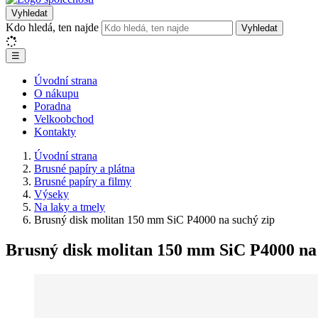
Vyhledat
Kdo hledá, ten najde
Vyhledat
☰
Úvodní strana
O nákupu
Poradna
Velkoobchod
Kontakty
Úvodní strana
Brusné papíry a plátna
Brusné papíry a filmy
Výseky
Na laky a tmely
Brusný disk molitan 150 mm SiC P4000 na suchý zip
Brusný disk molitan 150 mm SiC P4000 na 