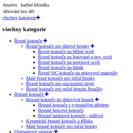
brusivo
karbid křemíku
děrování
bez děr
všechny kategorie
všechny kategorie
Řezné kotouče
Řezné kotouče pro úhlové brusky
Řezné kotouče na běžné oceli
Řezné kotouče na legované a pev. oceli
Řezné kotouče na nerezové oceli
Řezné kotouče na hliník
Řezné SiC kotouče na nekovové materiály
Malé řezné kotouče pro ruční brusky
Řezné kotouče pro stacionární stroje
Řezné kotouče pro ruční benzín. řezačky
Brusné kotouče
Brusné kotouče do úhlových brusek
Brusné kotouče s vypouklým středem
Brusné hrncové kotouče
Brusné lamelové kotouče - talířové
Keramické brusné kotouče a tělíska
Malé brusné kotouče pro ruční brusky
Diamantové nástroje