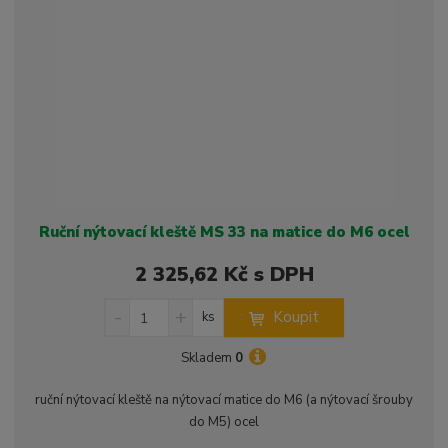
s
ž
e
t
s
t
v
t
í
v
í
Ruční nýtovací kleště MS 33 na matice do M6 ocel
2 325,62 Kč s DPH
S
N
Z
Koupit
ks
n
a
m
í
v
ě
Skladem
0
ž
ý
n
i
š
i
ruční nýtovací kleště na nýtovací matice do M6 (a nýtovací šrouby
t
i
t
do M5) ocel
m
t
p