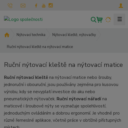
☰
V
y
h
Ú
Nýtovací technika
Nýtovací kleště, nýtovačky
l
v
Ruční nýtovací kleště na nýtovací matice
o
e
d
d
n
a
Ruční nýtovací kleště na nýtovací matice
í
t
s
Ruční nýtovací kleště
na nýtovací matice nebo šrouby,
t
jednoruční i obouruční, jsou používány zejména pro kusovou
r
a
výrobu, kdy se nevyplatí investice do aku nebo
n
pneumatických nýtovaček.
Ruční nýtovací nářadí
na
a
maticové i šroubové nýty se vyznačuje spolehlivostí,
jednoduchým ovládáním a dobrou ergonomií. Je vhodné pro
různé řemeslné aplikace, včetně práce v obtížně přístupných
místech.