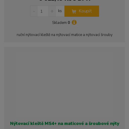
S
N
Z
Koupit
ks
n
a
m
í
v
ě
Skladem
0
ž
ý
n
i
š
i
ruční nýtovací kleště na nýtovací matice a nýtovací šrouby
t
i
t
m
t
p
n
m
o
o
n
ž
o
č
s
ž
e
t
s
t
v
t
í
v
í
Nýtovací kleště MS4+ na maticové a šroubové nýty