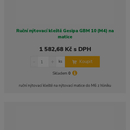
Ruční nýtovací kleště Gesipa GBM 10 (M4) na
matice
1 582,68 Kč s DPH
S
N
Z
Koupit
ks
n
a
m
í
v
ě
Skladem
0
ž
ý
n
i
š
i
ruční nýtovací kleště na nýtovací matice do M6 z hliníku
t
i
t
m
t
p
n
m
o
o
n
ž
o
č
s
ž
e
t
s
t
v
t