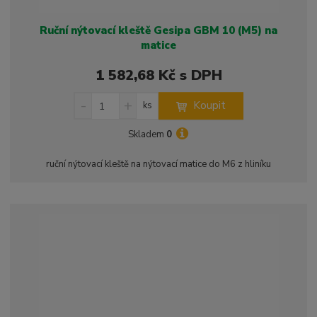
p
p
s
ů
i
i
Ruční nýtovací kleště Gesipa GBM 10 (M5) na
s
s
matice
1 582,68 Kč s DPH
S
N
Z
Koupit
ks
n
a
m
í
v
ě
Skladem
0
ž
ý
n
i
š
i
ruční nýtovací kleště na nýtovací matice do M6 z hliníku
t
i
t
m
t
p
n
m
o
o
n
ž
o
č
s
ž
e
t
s
t
v
t
í
v
í