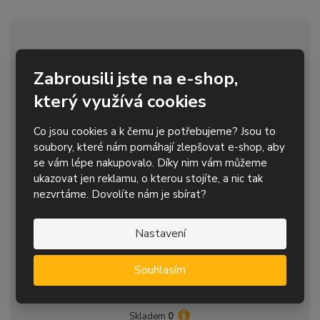
n
m
o
o
n
ž
o
č
s
ž
e
t
s
t
v
t
Zabrousili jste na e-shop,
í
v
který využívá cookies
í
Co jsou cookies a k čemu je potřebujeme? Jsou to
soubory, které nám pomáhají zlepšovat e-shop, aby
se vám lépe nakupovalo. Díky nim vám můžeme
ukazovat jen reklamu, o kterou stojíte, a nic tak
nezvrtáme. Dovolíte nám je sbírat?
Ruční nýtovací kleště Gesipa Flipper Plus -
převod...
Nastavení
4 576,22 Kč s DPH
Souhlasím
S
N
Z
Koupit
ks
n
a
m
í
v
ě
Skladem
0