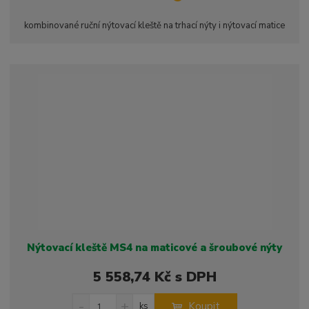
ž
ý
n
i
š
i
kombinované ruční nýtovací kleště na trhací nýty i nýtovací matice
t
i
t
m
t
p
n
m
o
o
n
ž
o
č
s
ž
e
t
s
t
v
t
í
v
í
Nýtovací kleště MS4 na maticové a šroubové nýty
5 558,74 Kč s DPH
S
N
Z
Koupit
ks