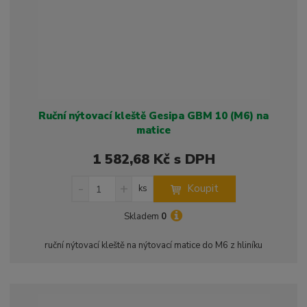
í
v
í
Ruční nýtovací kleště Gesipa GBM 10 (M6) na
matice
1 582,68 Kč s DPH
S
N
Z
Koupit
ks
n
a
m
í
v
ě
Skladem
0
ž
ý
n
i
š
i
ruční nýtovací kleště na nýtovací matice do M6 z hliníku
t
i
t
m
t
p
n
m
o
o
n
ž
o
č