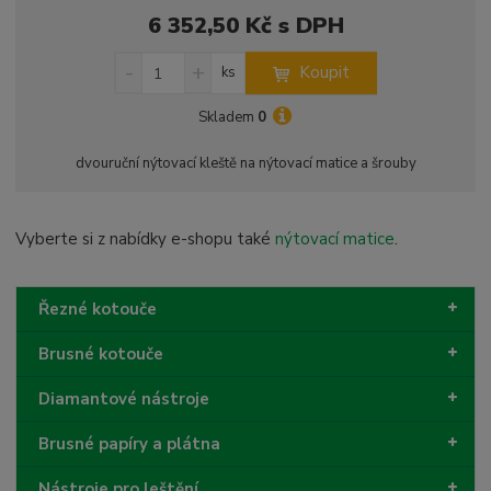
6 352,50 Kč s DPH
S
N
Z
Koupit
ks
n
a
m
í
v
ě
Skladem
0
ž
ý
n
i
š
i
dvouruční nýtovací kleště na nýtovací matice a šrouby
t
i
t
m
t
p
n
m
o
o
n
Vyberte si z nabídky e-shopu také
nýtovací matice
.
ž
o
č
s
ž
e
t
s
t
Řezné kotouče
v
t
í
v
Brusné kotouče
í
Diamantové nástroje
Brusné papíry a plátna
Nástroje pro leštění